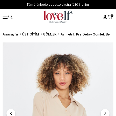
Tüm ürünlerde sepette ekstra
%20
İndirim!
0
Anasayfa
ÜST GİYİM
GÖMLEK
Asimetrik Pile Detay Gömlek Bej