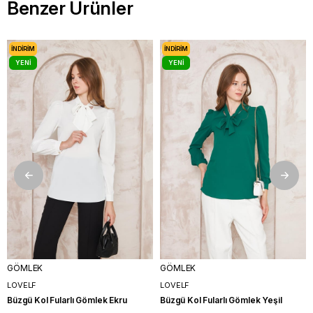
Benzer Ürünler
İNDIRIM
İNDIRIM
YENI
YENI
ÜRÜN
ÜRÜN
GÖMLEK
GÖMLEK
LOVELF
LOVELF
Büzgü Kol Fularlı Gömlek Ekru
Büzgü Kol Fularlı Gömlek Yeşil