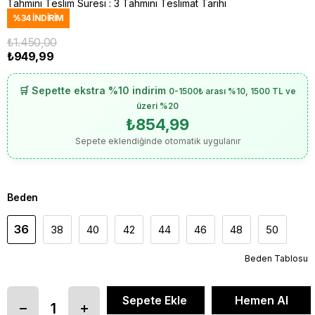
Tahmini Teslim Süresi
:
3 Tahmini Teslimat Tarihi
%
34
İNDIRIM
₺1.450,00
₺949,99
🛒 Sepette ekstra %10 indirim
0-1500₺ arası %10, 1500 TL ve
üzeri %20
₺854,99
Sepete eklendiğinde otomatik uygulanır
Beden
36
38
40
42
44
46
48
50
Beden Tablosu