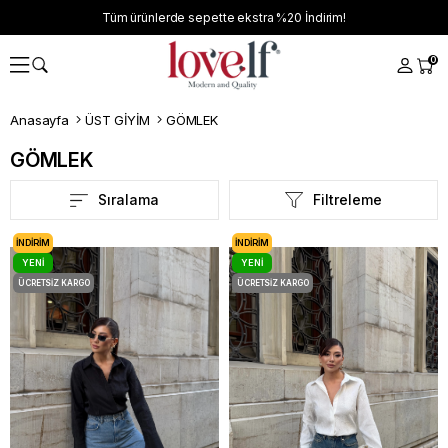
Tüm ürünlerde sepette ekstra
%20
İndirim!
0
Anasayfa
ÜST GİYİM
GÖMLEK
GÖMLEK
Sıralama
Filtreleme
İNDIRIM
İNDIRIM
YENI
YENI
ÜRÜN
ÜRÜN
ÜCRETSIZ KARGO
ÜCRETSIZ KARGO