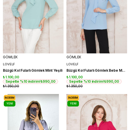
GÖMLEK
GÖMLEK
LOVELF
LOVELF
Büzgü Kol Fularlı Gömlek Mint Yeşili
Büzgü Kol Fularlı Gömlek Bebe Mavisi
₺1.100,00
₺1.100,00
Sepette %10 indirim!
₺990,00
Sepette %10 indirim!
₺990,00
₺1.350,00
₺1.350,00
İNDIRIM
İNDIRIM
YENI
YENI
ÜRÜN
ÜRÜN