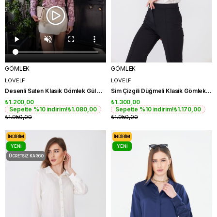
GÖMLEK
GÖMLEK
LOVELF
LOVELF
Desenli Saten Klasik Gömlek Gül Kurusu
Sim Çizgili Düğmeli Klasik Gömlek Gümüş
₺1.200,00
₺1.300,00
Sepette %10 indirim!
₺1.080,00
Sepette %10 indirim!
₺1.170,00
₺1.950,00
₺1.950,00
İNDIRIM
İNDIRIM
YENI
YENI
ÜRÜN
ÜRÜN
ÜCRETSIZ KARGO