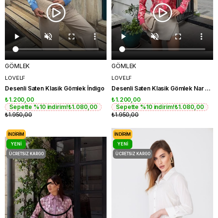
GÖMLEK
GÖMLEK
LOVELF
LOVELF
Desenli Saten Klasik Gömlek İndigo
Desenli Saten Klasik Gömlek Nar Çiçeği
₺1.200,00
₺1.200,00
Sepette %10 indirim!
₺1.080,00
Sepette %10 indirim!
₺1.080,00
₺1.950,00
₺1.950,00
İNDIRIM
İNDIRIM
YENI
YENI
ÜRÜN
ÜRÜN
ÜCRETSIZ KARGO
ÜCRETSIZ KARGO