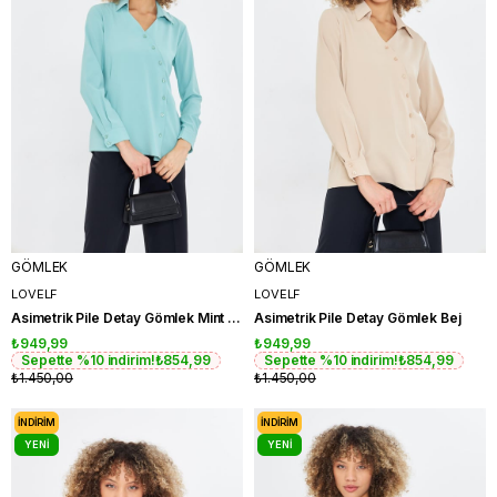
GÖMLEK
GÖMLEK
LOVELF
LOVELF
Asimetrik Pile Detay Gömlek Mint Yeşili
Asimetrik Pile Detay Gömlek Bej
₺949,99
₺949,99
Sepette %10 indirim!
₺854,99
Sepette %10 indirim!
₺854,99
₺1.450,00
₺1.450,00
İNDIRIM
İNDIRIM
YENI
YENI
ÜRÜN
ÜRÜN