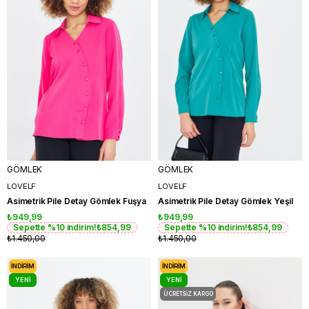
GÖMLEK
GÖMLEK
LOVELF
LOVELF
Asimetrik Pile Detay Gömlek Fuşya
Asimetrik Pile Detay Gömlek Yeşil
₺949,99
₺949,99
Sepette %10 indirim!
₺854,99
Sepette %10 indirim!
₺854,99
₺1.450,00
₺1.450,00
İNDIRIM
İNDIRIM
YENI
YENI
ÜRÜN
ÜRÜN
ÜCRETSIZ KARGO