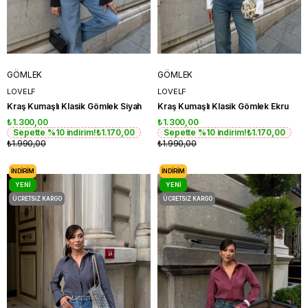
GÖMLEK
GÖMLEK
LOVELF
LOVELF
Kraş Kumaşlı Klasik Gömlek Siyah
Kraş Kumaşlı Klasik Gömlek Ekru
₺1.300,00
₺1.300,00
Sepette %10 indirim!
₺1.170,00
Sepette %10 indirim!
₺1.170,00
₺1.990,00
₺1.990,00
İNDIRIM
İNDIRIM
YENI
YENI
ÜRÜN
ÜRÜN
ÜCRETSIZ KARGO
ÜCRETSIZ KARGO