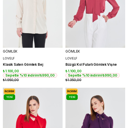
GÖMLEK
GÖMLEK
LOVELF
LOVELF
Klasik Saten Gömlek Bej
Büzgü Kol Fularlı Gömlek Vişne
₺1.100,00
₺1.100,00
Sepette %10 indirim!
₺990,00
Sepette %10 indirim!
₺990,00
₺1.950,00
₺1.350,00
İNDIRIM
İNDIRIM
YENI
YENI
ÜRÜN
ÜRÜN