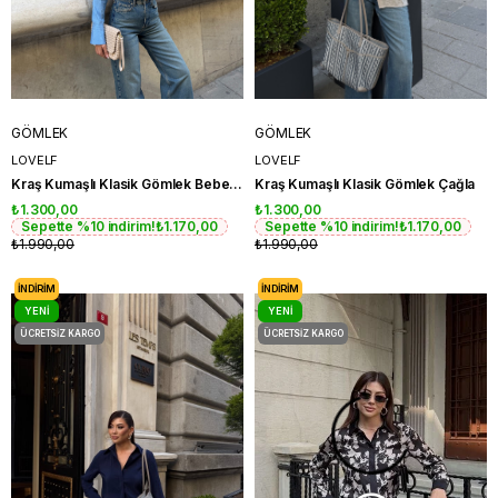
GÖMLEK
GÖMLEK
LOVELF
LOVELF
Kraş Kumaşlı Klasik Gömlek Bebe Mavi
Kraş Kumaşlı Klasik Gömlek Çağla
₺1.300,00
₺1.300,00
Sepette %10 indirim!
₺1.170,00
Sepette %10 indirim!
₺1.170,00
₺1.990,00
₺1.990,00
İNDIRIM
İNDIRIM
YENI
YENI
ÜRÜN
ÜRÜN
ÜCRETSIZ KARGO
ÜCRETSIZ KARGO