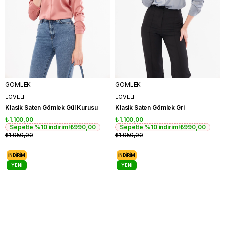
GÖMLEK
GÖMLEK
LOVELF
LOVELF
Klasik Saten Gömlek Gül Kurusu
Klasik Saten Gömlek Gri
₺1.100,00
₺1.100,00
Sepette %10 indirim!
₺990,00
Sepette %10 indirim!
₺990,00
₺1.950,00
₺1.950,00
İNDIRIM
İNDIRIM
YENI
YENI
ÜRÜN
ÜRÜN