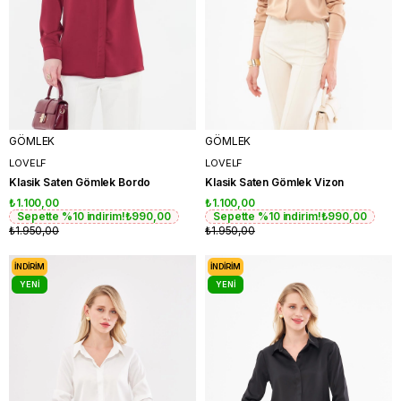
GÖMLEK
GÖMLEK
LOVELF
LOVELF
Klasik Saten Gömlek Bordo
Klasik Saten Gömlek Vizon
₺1.100,00
₺1.100,00
Sepette %10 indirim!
₺990,00
Sepette %10 indirim!
₺990,00
₺1.950,00
₺1.950,00
İNDIRIM
İNDIRIM
YENI
YENI
ÜRÜN
ÜRÜN