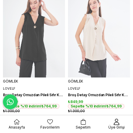
GÖMLEK
GÖMLEK
LOVELF
LOVELF
Broş Detay Omuzdan Pileli Sıfır Kol Gömlek
Broş Detay Omuzdan Pileli Sıfır Kol Gömlek
₺849,99
₺849,99
Sepette %10 indirim!
₺764,99
Sepette %10 indirim!
₺764,99
₺1.300,00
₺1.300,00
İNDIRIM
İNDIRIM
Anasayfa
Favorilerim
Sepetim
Üye Girişi
YENI
YENI