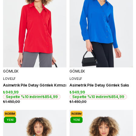
GÖMLEK
GÖMLEK
LOVELF
LOVELF
Asimetrik Pile Detay Gömlek Kırmızı
Asimetrik Pile Detay Gömlek Saks
₺949,99
₺949,99
Sepette %10 indirim!
₺854,99
Sepette %10 indirim!
₺854,99
₺1.450,00
₺1.450,00
İNDIRIM
İNDIRIM
YENI
YENI
ÜRÜN
ÜRÜN