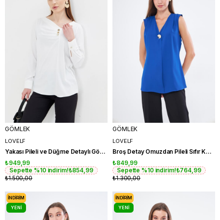
GÖMLEK
GÖMLEK
LOVELF
LOVELF
Yakası Pileli ve Düğme Detaylı Gömlek Ekru
Broş Detay Omuzdan Pileli Sıfır Kol Gömlek
₺949,99
₺849,99
Sepette %10 indirim!
₺854,99
Sepette %10 indirim!
₺764,99
₺1.500,00
₺1.300,00
İNDIRIM
İNDIRIM
YENI
YENI
ÜRÜN
ÜRÜN