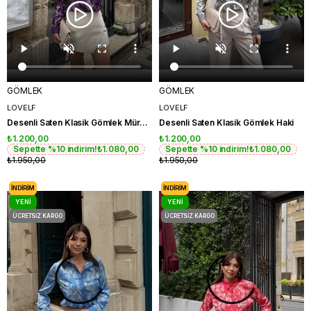
GÖMLEK
GÖMLEK
LOVELF
LOVELF
Desenli Saten Klasik Gömlek Mürdüm
Desenli Saten Klasik Gömlek Haki
₺1.200,00
₺1.200,00
Sepette %10 indirim!
₺1.080,00
Sepette %10 indirim!
₺1.080,00
₺1.950,00
₺1.950,00
İNDIRIM
İNDIRIM
YENI
YENI
ÜRÜN
ÜRÜN
ÜCRETSIZ KARGO
ÜCRETSIZ KARGO