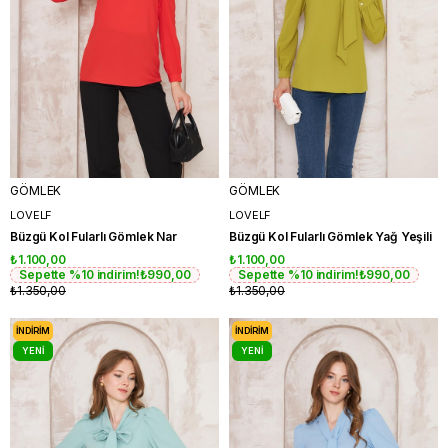
GÖMLEK
GÖMLEK
LOVELF
LOVELF
Büzgü Kol Fularlı Gömlek Nar
Büzgü Kol Fularlı Gömlek Yağ Yeşili
₺1.100,00
₺1.100,00
Sepette %10 indirim!
₺990,00
Sepette %10 indirim!
₺990,00
₺1.350,00
₺1.350,00
İNDIRIM
İNDIRIM
YENI
YENI
ÜRÜN
ÜRÜN