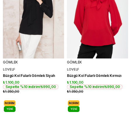
GÖMLEK
GÖMLEK
LOVELF
LOVELF
Büzgü Kol Fularlı Gömlek Siyah
Büzgü Kol Fularlı Gömlek Kırmızı
₺1.100,00
₺1.100,00
Sepette %10 indirim!
₺990,00
Sepette %10 indirim!
₺990,00
₺1.350,00
₺1.350,00
İNDIRIM
İNDIRIM
YENI
YENI
ÜRÜN
ÜRÜN