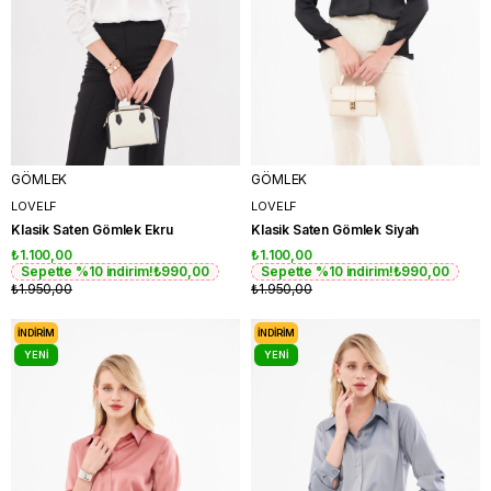
GÖMLEK
GÖMLEK
LOVELF
LOVELF
Klasik Saten Gömlek Ekru
Klasik Saten Gömlek Siyah
₺1.100,00
₺1.100,00
Sepette %10 indirim!
₺990,00
Sepette %10 indirim!
₺990,00
₺1.950,00
₺1.950,00
İNDIRIM
İNDIRIM
YENI
YENI
ÜRÜN
ÜRÜN