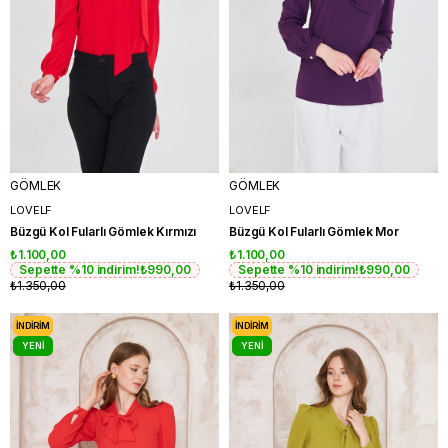
GÖMLEK
GÖMLEK
LOVELF
LOVELF
Büzgü Kol Fularlı Gömlek Kırmızı
Büzgü Kol Fularlı Gömlek Mor
₺1.100,00
₺1.100,00
Sepette %10 indirim!
₺990,00
Sepette %10 indirim!
₺990,00
₺1.350,00
₺1.350,00
İNDIRIM
İNDIRIM
YENI
YENI
ÜRÜN
ÜRÜN