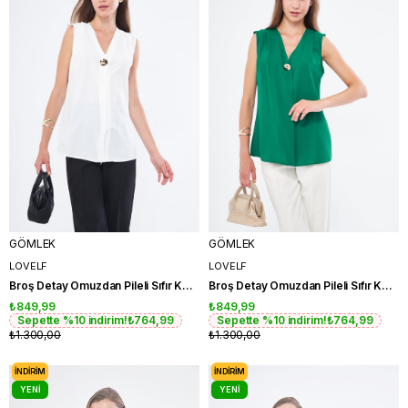
GÖMLEK
GÖMLEK
LOVELF
LOVELF
Broş Detay Omuzdan Pileli Sıfır Kol Gömlek
Broş Detay Omuzdan Pileli Sıfır Kol Gömlek
₺849,99
₺849,99
Sepette %10 indirim!
₺764,99
Sepette %10 indirim!
₺764,99
₺1.300,00
₺1.300,00
İNDIRIM
İNDIRIM
YENI
YENI
ÜRÜN
ÜRÜN