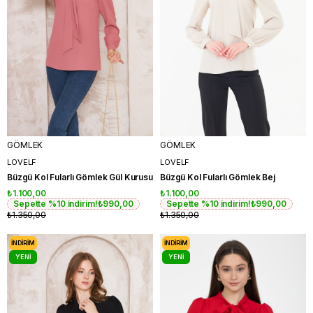
GÖMLEK
GÖMLEK
LOVELF
LOVELF
Büzgü Kol Fularlı Gömlek Gül Kurusu
Büzgü Kol Fularlı Gömlek Bej
₺1.100,00
₺1.100,00
Sepette %10 indirim!
₺990,00
Sepette %10 indirim!
₺990,00
₺1.350,00
₺1.350,00
İNDIRIM
İNDIRIM
YENI
YENI
ÜRÜN
ÜRÜN