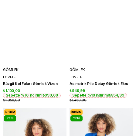
GÖMLEK
GÖMLEK
LOVELF
LOVELF
Büzgü Kol Fularlı Gömlek Vizon
Asimetrik Pile Detay Gömlek Ekru
₺1.100,00
₺949,99
Sepette %10 indirim!
₺990,00
Sepette %10 indirim!
₺854,99
₺1.350,00
₺1.450,00
İNDIRIM
İNDIRIM
YENI
YENI
ÜRÜN
ÜRÜN