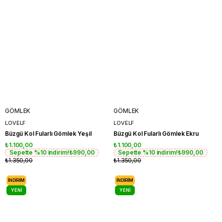
GÖMLEK
GÖMLEK
LOVELF
LOVELF
Büzgü Kol Fularlı Gömlek Yeşil
Büzgü Kol Fularlı Gömlek Ekru
₺1.100,00
₺1.100,00
Sepette %10 indirim!
₺990,00
Sepette %10 indirim!
₺990,00
₺1.350,00
₺1.350,00
İNDIRIM
İNDIRIM
YENI
YENI
ÜRÜN
ÜRÜN