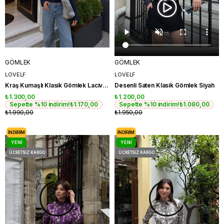
GÖMLEK
GÖMLEK
LOVELF
LOVELF
Kraş Kumaşlı Klasik Gömlek Lacivert
Desenli Saten Klasik Gömlek Siyah
₺1.300,00
₺1.200,00
Sepette %10 indirim!
₺1.170,00
Sepette %10 indirim!
₺1.080,00
₺1.990,00
₺1.950,00
İNDIRIM
İNDIRIM
YENI
YENI
ÜRÜN
ÜRÜN
ÜCRETSIZ KARGO
ÜCRETSIZ KARGO