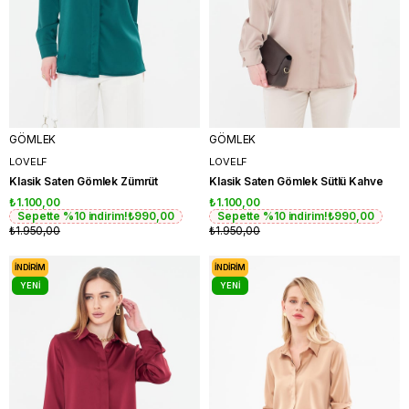
GÖMLEK
GÖMLEK
LOVELF
LOVELF
Klasik Saten Gömlek Zümrüt
Klasik Saten Gömlek Sütlü Kahve
₺1.100,00
₺1.100,00
Sepette %10 indirim!
₺990,00
Sepette %10 indirim!
₺990,00
₺1.950,00
₺1.950,00
İNDIRIM
İNDIRIM
YENI
YENI
ÜRÜN
ÜRÜN