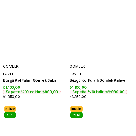
GÖMLEK
GÖMLEK
LOVELF
LOVELF
Büzgü Kol Fularlı Gömlek Saks
Büzgü Kol Fularlı Gömlek Kahve
₺1.100,00
₺1.100,00
Sepette %10 indirim!
₺990,00
Sepette %10 indirim!
₺990,00
₺1.350,00
₺1.350,00
İNDIRIM
İNDIRIM
YENI
YENI
ÜRÜN
ÜRÜN