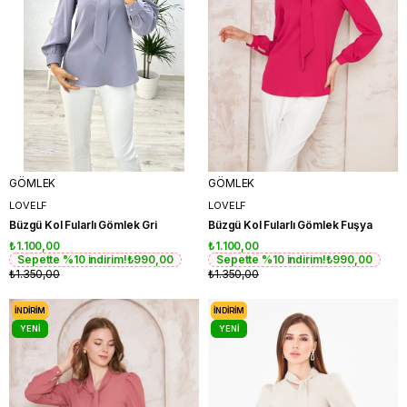
GÖMLEK
GÖMLEK
LOVELF
LOVELF
Büzgü Kol Fularlı Gömlek Gri
Büzgü Kol Fularlı Gömlek Fuşya
₺1.100,00
₺1.100,00
Sepette %10 indirim!
₺990,00
Sepette %10 indirim!
₺990,00
₺1.350,00
₺1.350,00
İNDIRIM
İNDIRIM
YENI
YENI
ÜRÜN
ÜRÜN