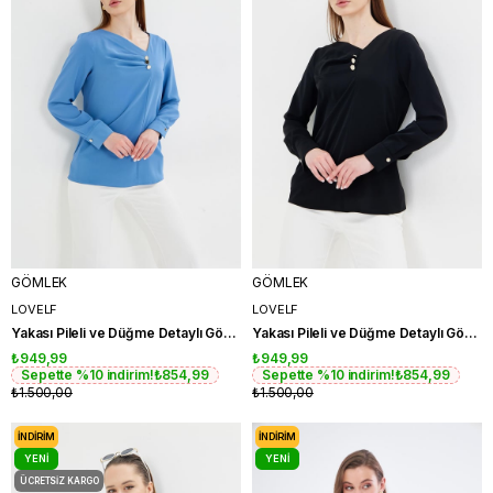
GÖMLEK
GÖMLEK
LOVELF
LOVELF
Yakası Pileli ve Düğme Detaylı Gömlek İndigo
Yakası Pileli ve Düğme Detaylı Gömlek Siyah
₺949,99
₺949,99
Sepette %10 indirim!
₺854,99
Sepette %10 indirim!
₺854,99
₺1.500,00
₺1.500,00
İNDIRIM
İNDIRIM
YENI
YENI
ÜRÜN
ÜRÜN
ÜCRETSIZ KARGO