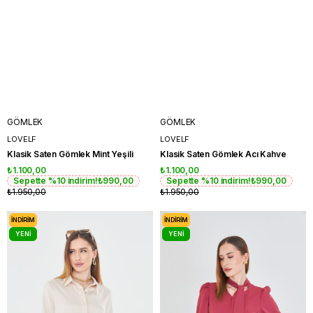
GÖMLEK
GÖMLEK
LOVELF
LOVELF
Klasik Saten Gömlek Mint Yeşili
Klasik Saten Gömlek Acı Kahve
₺1.100,00
₺1.100,00
Sepette %10 indirim!
₺990,00
Sepette %10 indirim!
₺990,00
₺1.950,00
₺1.950,00
İNDIRIM
İNDIRIM
YENI
YENI
ÜRÜN
ÜRÜN