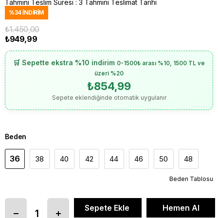
Tahmini Teslim Süresi
:
3 Tahmini Teslimat Tarihi
%
34
İNDIRIM
₺1.450,00
₺949,99
🛒 Sepette ekstra %10 indirim
0-1500₺ arası %10, 1500 TL ve
üzeri %20
₺854,99
Sepete eklendiğinde otomatik uygulanır
Beden
36
38
40
42
44
46
50
48
Beden Tablosu