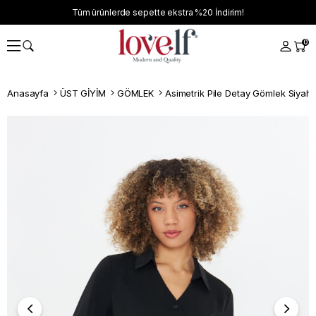
Tüm ürünlerde sepette ekstra
%20
İndirim!
0
Anasayfa
ÜST GİYİM
GÖMLEK
Asimetrik Pile Detay Gömlek Siyah