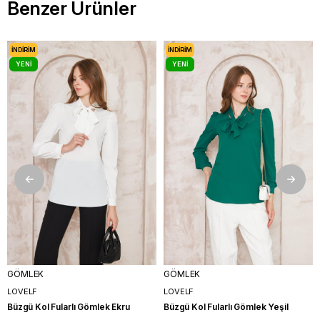
Benzer Ürünler
İNDIRIM
İNDIRIM
YENI
YENI
ÜRÜN
ÜRÜN
GÖMLEK
GÖMLEK
LOVELF
LOVELF
Büzgü Kol Fularlı Gömlek Ekru
Büzgü Kol Fularlı Gömlek Yeşil