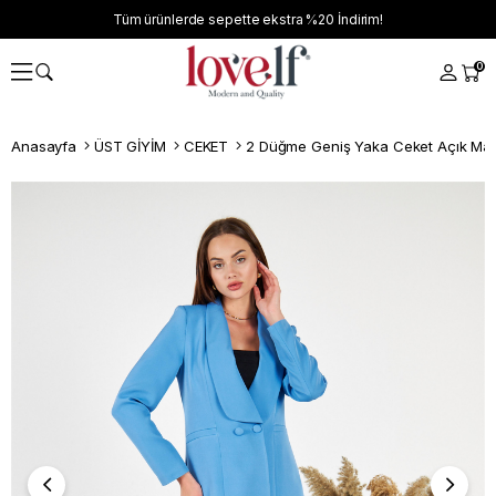
Tüm ürünlerde sepette ekstra
%20
İndirim!
0
Anasayfa
ÜST GİYİM
CEKET
2 Düğme Geniş Yaka Ceket Açık Mav