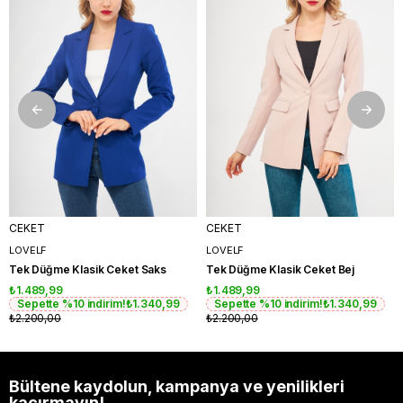
CEKET
CEKET
LOVELF
LOVELF
Tek Düğme Klasik Ceket Saks
Tek Düğme Klasik Ceket Bej
₺1.489,99
₺1.489,99
Sepette %10 indirim!
₺1.340,99
Sepette %10 indirim!
₺1.340,99
₺2.200,00
₺2.200,00
Bültene kaydolun, kampanya ve yenilikleri
kaçırmayın!