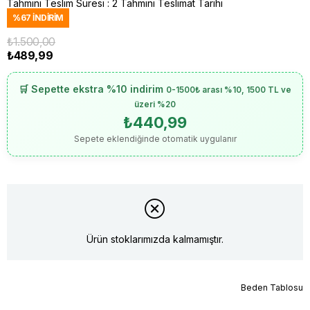
Tahmini Teslim Süresi
:
2 Tahmini Teslimat Tarihi
%
67
İNDIRIM
₺1.500,00
₺489,99
🛒 Sepette ekstra %10 indirim
0-1500₺ arası %10, 1500 TL ve
üzeri %20
₺440,99
Sepete eklendiğinde otomatik uygulanır
Ürün stoklarımızda kalmamıştır.
Beden Tablosu