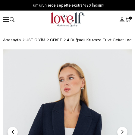
Tüm ürünlerde sepette ekstra
%20
İndirim!
0
Anasayfa
ÜST GİYİM
CEKET
4 Düğmeli Kruvaze Tüvit Ceket Laciv