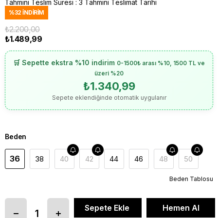
Tahmini Teslim Süresi
:
3 Tahmini Teslimat Tarihi
%
32
İNDIRIM
₺2.200,00
₺1.489,99
🛒 Sepette ekstra %10 indirim
0-1500₺ arası %10, 1500 TL ve
üzeri %20
₺1.340,99
Sepete eklendiğinde otomatik uygulanır
Beden
36
38
40
42
44
46
48
50
Beden Tablosu