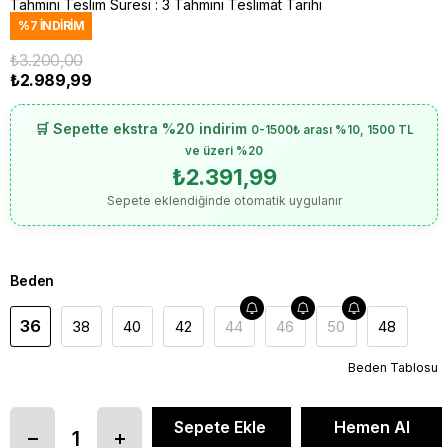
Tahmini Teslim Süresi
:
3 Tahmini Teslimat Tarihi
%
7
İNDIRIM
₺3.200,00
₺2.989,99
🛒 Sepette ekstra %20 indirim
0-1500₺ arası %10, 1500 TL
ve üzeri %20
₺2.391,99
Sepete eklendiğinde otomatik uygulanır
Beden
36
38
40
42
44
46
50
48
Beden Tablosu