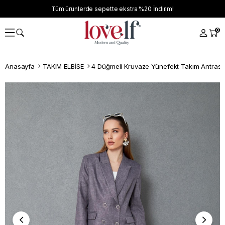
Tüm ürünlerde sepette ekstra
%20
İndirim!
0
Anasayfa
TAKIM ELBİSE
4 Düğmeli Kruvaze Yünefekt Takım Antrasit