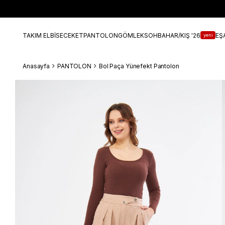
TAKIM ELBİSE
CEKET
PANTOLON
GÖMLEK
SOHBAHAR/KIŞ '26
EŞ
yeni
Anasayfa
PANTOLON
Bol Paça Yünefekt Pantolon