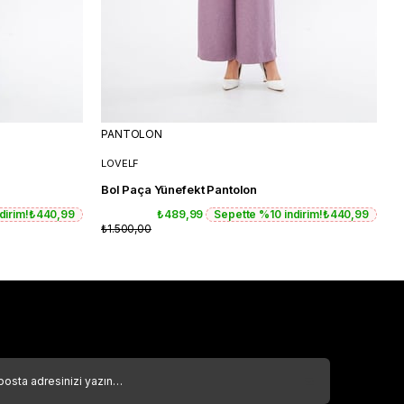
PANTOLON
P
LOVELF
L
Bol Paça Yünefekt Pantolon
B
dirim!
₺440,99
₺489,99
Sepette %10 indirim!
₺440,99
₺1.500,00
₺