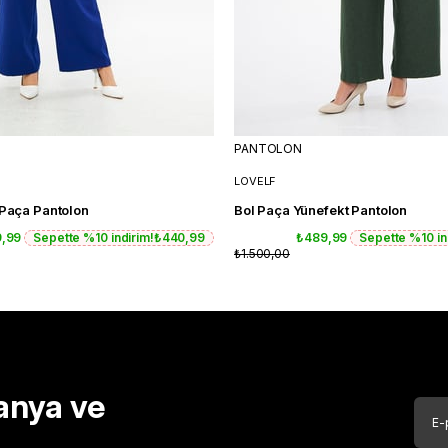
PANTOLON
LOVELF
 Paça Pantolon
Bol Paça Yünefekt Pantolon
9,99
Sepette %10 indirim!
₺440,99
₺489,99
Sepette %10 in
₺1.500,00
anya ve