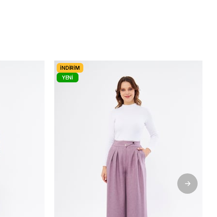
İNDIRIM
YENI
ÜRÜN