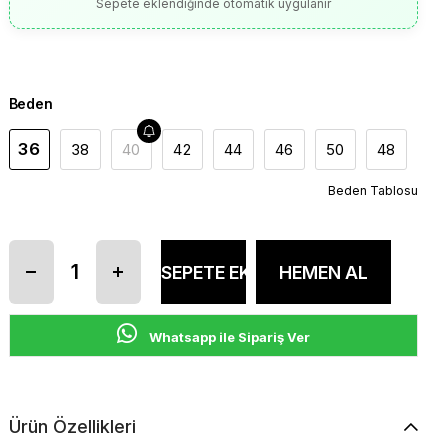
Sepete eklendiğinde otomatik uygulanır
Beden
36
38
40
42
44
46
50
48
Beden Tablosu
Whatsapp ile Sipariş Ver
Ürün Özellikleri