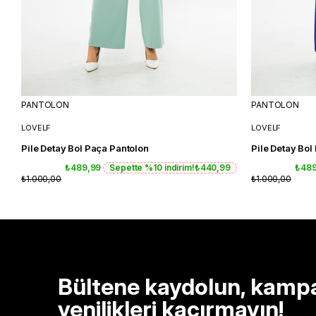
PANTOLON
PANTOLON
LOVELF
LOVELF
Pile Detay Bol Paça Pantolon
Pile Detay Bol
₺489,99
Sepette %10 indirim!
₺440,99
₺48
₺1.000,00
₺1.000,00
Bültene kaydolun, kamp
yenilikleri kaçırmayın!