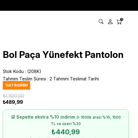
0
Bol Paça Yünefekt Pantolon
Stok Kodu
(208K)
Tahmini Teslim Süresi
:
2 Tahmini Teslimat Tarihi
%
67
İNDIRIM
₺1.500,00
₺489,99
🛒 Sepette ekstra %10 indirim
0-1500₺ arası %10, 1500
TL ve üzeri %20
₺440,99