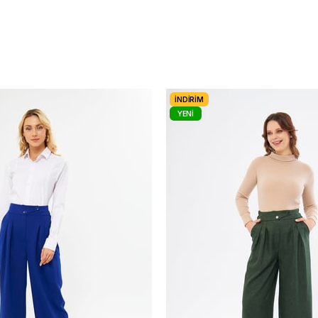
İNDIRIM
YENI
ÜRÜN