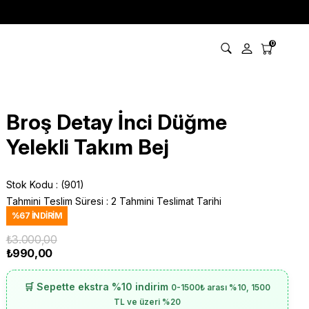
0
Broş Detay İnci Düğme
Yelekli Takım Bej
Stok Kodu
(901)
Tahmini Teslim Süresi
:
2 Tahmini Teslimat Tarihi
%
67
İNDIRIM
₺3.000,00
₺990,00
🛒 Sepette ekstra %10 indirim
0-1500₺ arası %10, 1500
TL ve üzeri %20