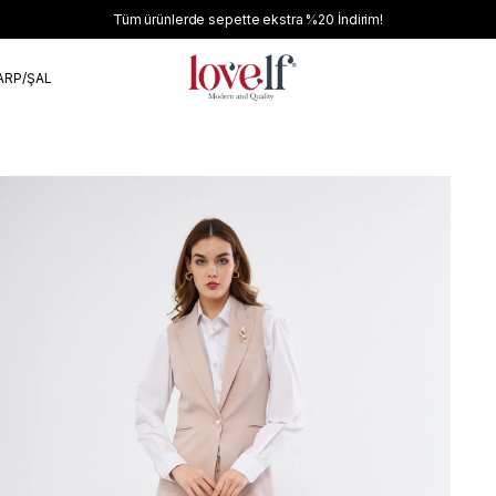
Tüm ürünlerde sepette ekstra
%20
İndirim!
ARP/ŞAL