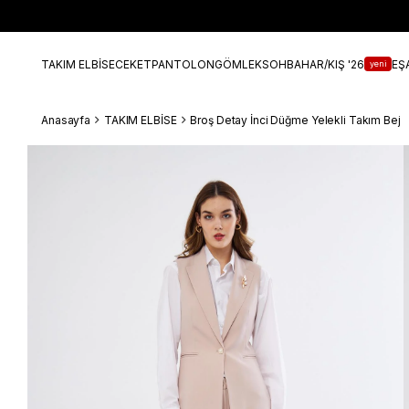
TAKIM ELBİSE
CEKET
PANTOLON
GÖMLEK
SOHBAHAR/KIŞ '26
EŞ
yeni
Anasayfa
TAKIM ELBİSE
Broş Detay İnci Düğme Yelekli Takım Bej