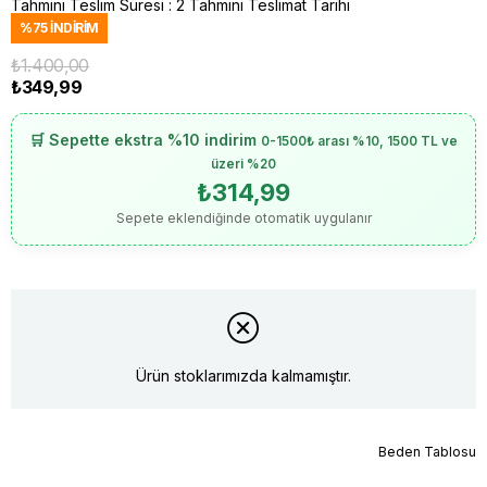
Tahmini Teslim Süresi
:
2 Tahmini Teslimat Tarihi
%
75
İNDIRIM
₺1.400,00
₺349,99
🛒 Sepette ekstra %10 indirim
0-1500₺ arası %10, 1500 TL ve
üzeri %20
₺314,99
Sepete eklendiğinde otomatik uygulanır
Ürün stoklarımızda kalmamıştır.
Beden Tablosu