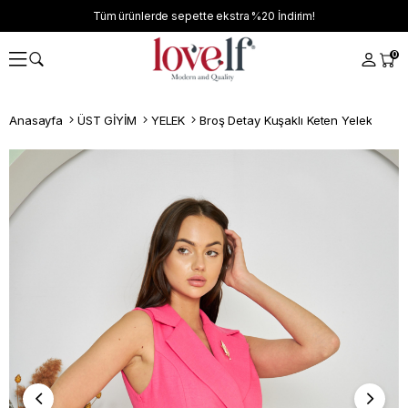
Tüm ürünlerde sepette ekstra
%20
İndirim!
0
Anasayfa
ÜST GİYİM
YELEK
Broş Detay Kuşaklı Keten Yelek