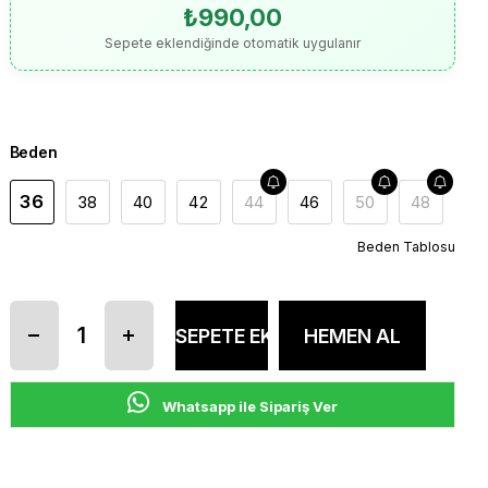
₺990,00
Sepete eklendiğinde otomatik uygulanır
Beden
36
38
40
42
44
46
50
48
Beden Tablosu
Whatsapp ile Sipariş Ver