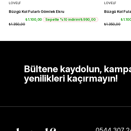
LOVELF
LOVELF
Büzgü Kol Fularlı Gömlek Ekru
Büzgü Kol Fula
₺1.100,00
Sepette %10 indirim!
₺990,00
₺1.10
₺1.350,00
₺1.350,00
Bültene kaydolun, kamp
yenilikleri kaçırmayın!
0544 307 2