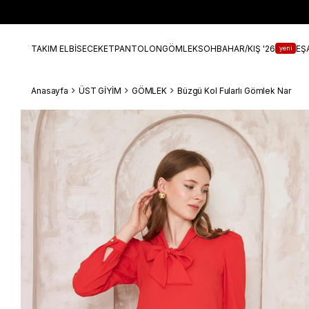
TAKIM ELBİSE
CEKET
PANTOLON
GÖMLEK
SOHBAHAR/KIŞ '26
EŞ
yeni
Anasayfa
ÜST GİYİM
GÖMLEK
Büzgü Kol Fularlı Gömlek Nar