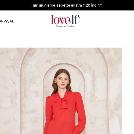
Tüm ürünlerde sepette ekstra
%20
İndirim!
ARP/ŞAL