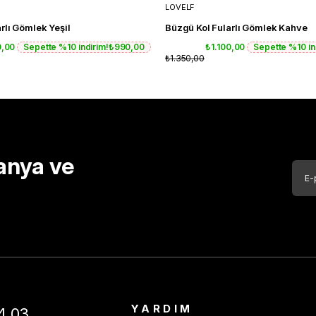
LOVELF
rlı Gömlek Yeşil
Büzgü Kol Fularlı Gömlek Kahve
0,00
Sepette %10 indirim!
₺990,00
₺1.100,00
Sepette %10 in
₺1.350,00
anya ve
YARDIM
4 03