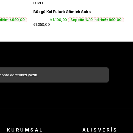
LOVELF
L
Büzgü Kol Fularlı Gömlek Saks
B
dirim!
₺990,00
₺1.100,00
Sepette %10 indirim!
₺990,00
₺1.350,00
₺
KURUMSAL
ALIŞVERİŞ