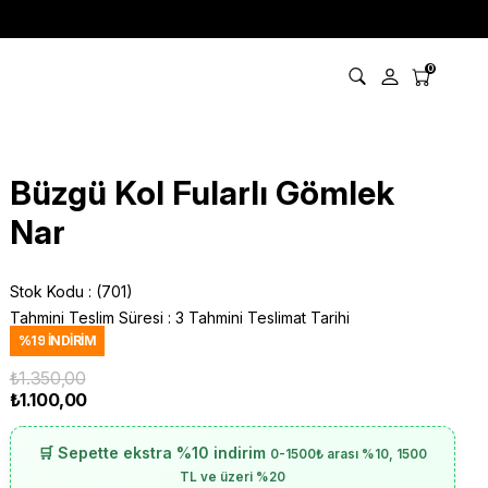
0
Büzgü Kol Fularlı Gömlek
Nar
Stok Kodu
(701)
Tahmini Teslim Süresi
:
3 Tahmini Teslimat Tarihi
%
19
İNDIRIM
₺1.350,00
₺1.100,00
🛒 Sepette ekstra %10 indirim
0-1500₺ arası %10, 1500
TL ve üzeri %20