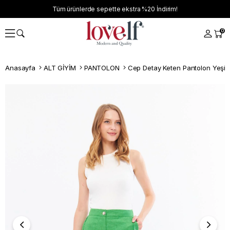
Tüm ürünlerde sepette ekstra
%20
İndirim!
0
Anasayfa
ALT GİYİM
PANTOLON
Cep Detay Keten Pantolon Yeşil