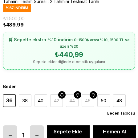
Tahmini Teslim Süresi
:
2 Tahmini Teslimat Tarihi
%
67
İNDIRIM
₺1.500,00
₺489,99
🛒 Sepette ekstra %10 indirim
0-1500₺ arası %10, 1500 TL ve
üzeri %20
₺440,99
Sepete eklendiğinde otomatik uygulanır
Beden
36
38
40
42
44
46
50
48
Beden Tablosu