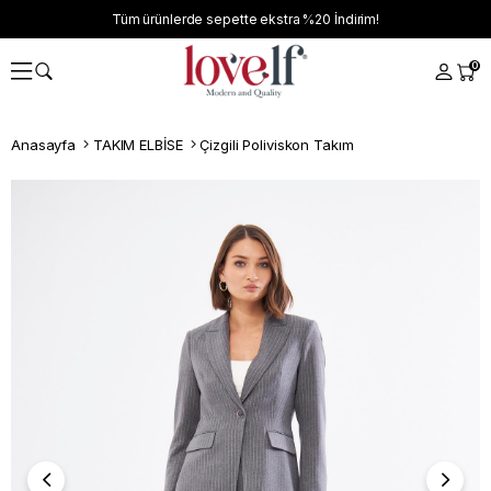
Tüm ürünlerde sepette ekstra
%20
İndirim!
0
Anasayfa
TAKIM ELBİSE
Çizgili Poliviskon Takım