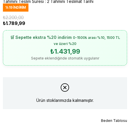
Tahmini Teslim Süresi
:
2 Tahmini Teslimat Tarihi
%
19
İNDIRIM
₺2.200,00
₺1.789,99
🛒 Sepette ekstra %20 indirim
0-1500₺ arası %10, 1500 TL
ve üzeri %20
₺1.431,99
Sepete eklendiğinde otomatik uygulanır
Ürün stoklarımızda kalmamıştır.
Beden Tablosu