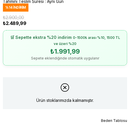
Tahmini Teslim Süresi
:
Aynı Gün
%
14
İNDIRIM
₺2.900,00
₺2.489,99
🛒 Sepette ekstra %20 indirim
0-1500₺ arası %10, 1500 TL
ve üzeri %20
₺1.991,99
Sepete eklendiğinde otomatik uygulanır
Ürün stoklarımızda kalmamıştır.
Beden Tablosu