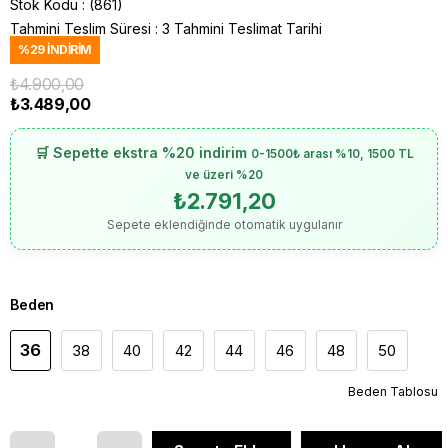
Stok Kodu
(861)
Tahmini Teslim Süresi
:
3 Tahmini Teslimat Tarihi
%
29
İNDIRIM
₺4.900,00
₺3.489,00
🛒 Sepette ekstra %20 indirim
0-1500₺ arası %10, 1500 TL
ve üzeri %20
₺2.791,20
Sepete eklendiğinde otomatik uygulanır
Beden
36
38
40
42
44
46
48
50
Beden Tablosu