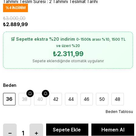
Tahmini Teslim Süresi
:
2 Tahmini Teslimat Tarihi
%
4
İNDIRIM
₺3.000,00
₺2.889,99
🛒 Sepette ekstra %20 indirim
0-1500₺ arası %10, 1500 TL
ve üzeri %20
₺2.311,99
Sepete eklendiğinde otomatik uygulanır
Beden
36
38
40
42
44
46
50
48
Beden Tablosu