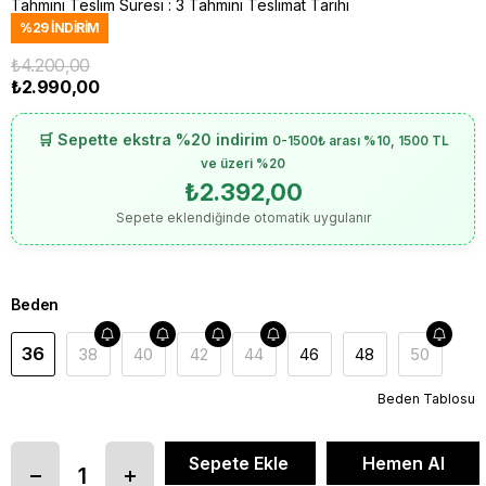
Tahmini Teslim Süresi
:
3 Tahmini Teslimat Tarihi
%
29
İNDIRIM
₺4.200,00
₺2.990,00
🛒 Sepette ekstra %20 indirim
0-1500₺ arası %10, 1500 TL
ve üzeri %20
₺2.392,00
Sepete eklendiğinde otomatik uygulanır
Beden
36
38
40
42
44
46
48
50
Beden Tablosu