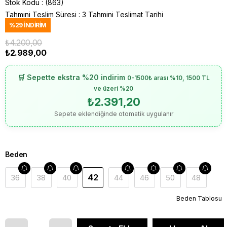
Stok Kodu
(863)
Tahmini Teslim Süresi
:
3 Tahmini Teslimat Tarihi
%
29
İNDIRIM
₺4.200,00
₺2.989,00
🛒 Sepette ekstra %20 indirim
0-1500₺ arası %10, 1500 TL
ve üzeri %20
₺2.391,20
Sepete eklendiğinde otomatik uygulanır
Beden
42
36
38
40
44
46
50
48
Beden Tablosu