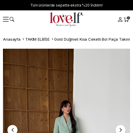
Tüm ürünlerde sepette ekstra
%20
İndirim!
0
Anasayfa
TAKIM ELBİSE
Gold Düğmeli Kısa Ceketli Bol Paça Takım 