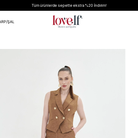
Tüm ürünlerde sepette ekstra
%20
İndirim!
ARP/ŞAL