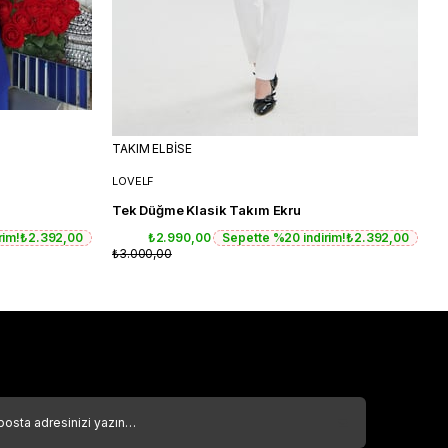
TAKIM ELBİSE
T
LOVELF
L
Tek Düğme Klasik Takım Ekru
T
rim!
₺2.392,00
₺2.990,00
Sepette %20 indirim!
₺2.392,00
₺3.000,00
₺