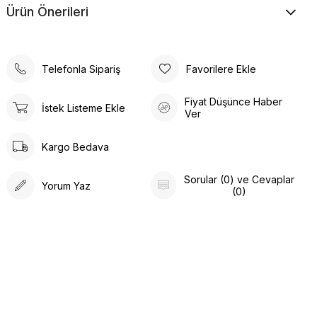
Takım
ile yaz boyunca stilinizin ön plana çıkmasını sağlayın!
Ürün Önerileri
Telefonla Sipariş
Favorilere Ekle
Gold Düğmeli Kısa Yelek Takım - Keten Kumaşla Yazın
Şıklığını Keşfedin!
Fiyat Düşünce Haber
İstek Listeme Ekle
Ver
Yazın enerjisini stilinize yansıtan
Gold Düğmeli Kısa Yelek
Takım
, şıklığı ve rahatlığı bir araya getiriyor. Hafif ve nefes
alabilen keten kumaşı ile sıcak günlerde rahatça hareket
Kargo Bedava
edin. Altın renkli düğme detayları, zarif bir dokunuşla
görünümünüze modern bir hava katarken, kısa yelek
Sorular (0) ve Cevaplar
Yorum Yaz
(0)
modeli şıklığınızı öne çıkarır.
Hem gündüz hem akşam şıklığınızı tamamlayacak bu
takımla, her anınıza zarafet katın.
Gold Düğmeli Kısa Yelek
Takım
ile yaz boyunca stilinizin ön plana çıkmasını sağlayın!