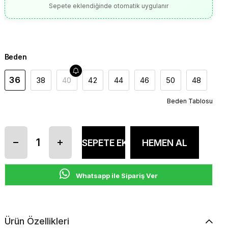
Sepete eklendiğinde otomatik uygulanır
Beden
36
38
40
42
44
46
50
48
Beden Tablosu
Whatsapp ile Sipariş Ver
Ürün Özellikleri