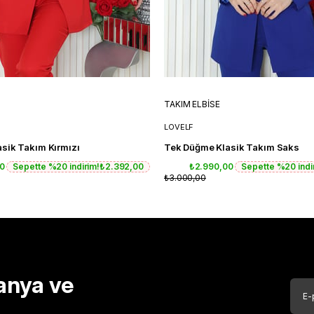
TAKIM ELBİSE
LOVELF
sik Takım Kırmızı
Tek Düğme Klasik Takım Saks
00
Sepette %20 indirim!
₺2.392,00
₺2.990,00
Sepette %20 indi
₺3.000,00
anya ve