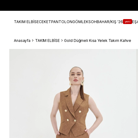
TAKIM ELBİSE
CEKET
PANTOLON
GÖMLEK
SOHBAHAR/KIŞ '26
EŞ
yeni
Anasayfa
TAKIM ELBİSE
Gold Düğmeli Kısa Yelek Takım Kahve