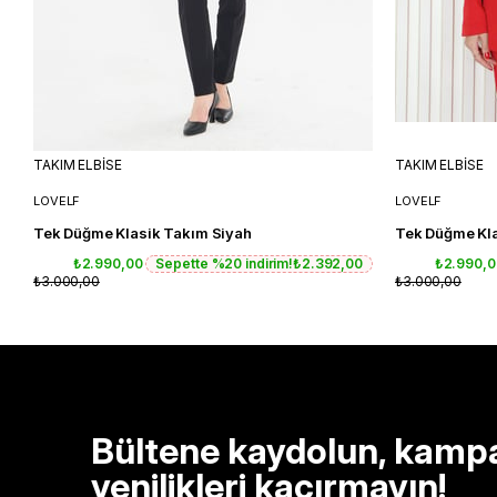
TAKIM ELBİSE
TAKIM ELBİSE
LOVELF
LOVELF
Tek Düğme Klasik Takım Siyah
Tek Düğme Kla
₺2.990,00
Sepette %20 indirim!
₺2.392,00
₺2.990,
₺3.000,00
₺3.000,00
Bültene kaydolun, kamp
yenilikleri kaçırmayın!