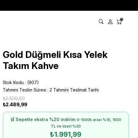
0
Gold Düğmeli Kısa Yelek
Takım Kahve
Stok Kodu
(907)
Tahmini Teslim Süresi
:
2 Tahmini Teslimat Tarihi
₺2.500,00
₺2.489,99
🛒 Sepette ekstra %20 indirim
0-1500₺ arası %10, 1500
TL ve üzeri %20
₺1.991,99