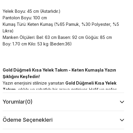
Yelek Boyu: 45 cm (Astarlıdır.)
Pantolon Boyu: 100 cm
Kumaş Türü: Keten Kumaş (%65 Pamuk, %30 Polyester, %5
Likra)
Manken Ölçüleri: Bel: 63 cm Basen: 92 cm Göğüs: 85 cm
Boy: 1.70 cm Kilo: 53 kg (Beden:36)
Gold Düğmeli Kısa Yelek Takım - Keten Kumaşla Yazın
Şıklığını Keşfedin!
Yazın enerjisini stilinize yansıtan
Gold Düğmeli Kısa Yelek
Takım
, şıklığı ve rahatlığı bir araya getiriyor. Hafif ve nefes
alabilen keten kumaşı ile sıcak günlerde rahatça hareket
Yorumlar
(0)
edin. Altın renkli düğme detayları, zarif bir dokunuşla
görünümünüze modern bir hava katarken, kısa yelek
modeli şıklığınızı öne çıkarır.
Ödeme Seçenekleri
Hem gündüz hem akşam şıklığınızı tamamlayacak bu
takımla, her anınıza zarafet katın.
Gold Düğmeli Kısa Yelek