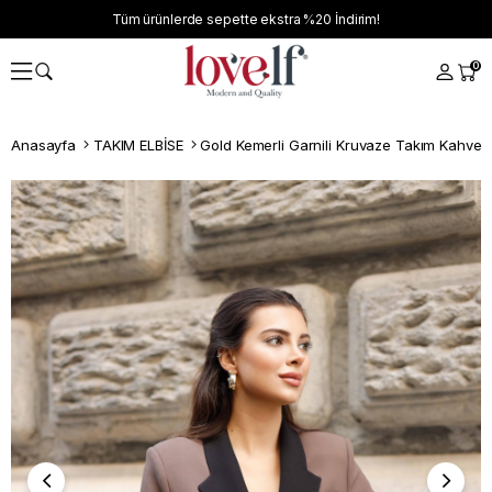
Tüm ürünlerde sepette ekstra
%20
İndirim!
0
Anasayfa
TAKIM ELBİSE
Gold Kemerli Garnili Kruvaze Takım Kahve