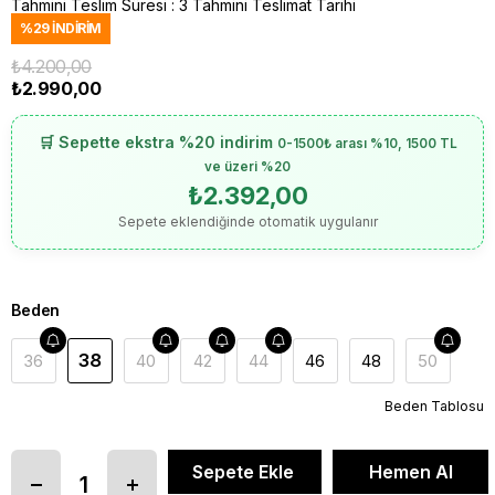
Tahmini Teslim Süresi
:
3 Tahmini Teslimat Tarihi
%
29
İNDIRIM
₺4.200,00
₺2.990,00
🛒 Sepette ekstra %20 indirim
0-1500₺ arası %10, 1500 TL
ve üzeri %20
₺2.392,00
Sepete eklendiğinde otomatik uygulanır
Beden
38
36
40
42
44
46
48
50
Beden Tablosu