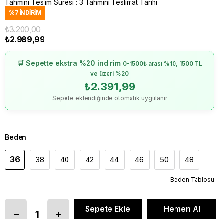
Tahmini Teslim Süresi
:
3 Tahmini Teslimat Tarihi
%
7
İNDIRIM
₺3.200,00
₺2.989,99
🛒 Sepette ekstra %20 indirim
0-1500₺ arası %10, 1500 TL
ve üzeri %20
₺2.391,99
Sepete eklendiğinde otomatik uygulanır
Beden
36
38
40
42
44
46
50
48
Beden Tablosu