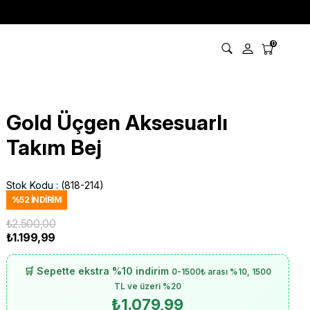
0
Gold Üçgen Aksesuarlı
Takım Bej
Stok Kodu
(818-214)
%
52
İNDIRIM
₺2.500,00
₺1.199,99
🛒 Sepette ekstra %10 indirim
0-1500₺ arası %10, 1500
TL ve üzeri %20
₺1.079,99