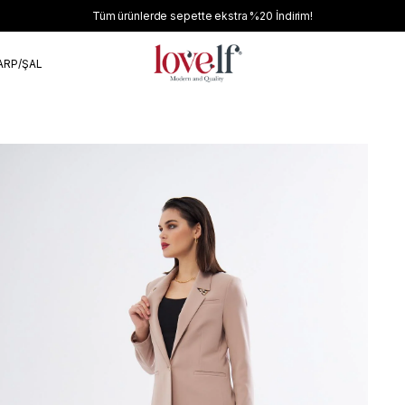
Tüm ürünlerde sepette ekstra
%20
İndirim!
ARP/ŞAL