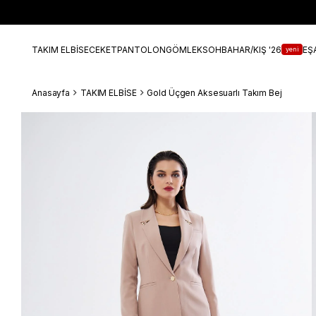
TAKIM ELBİSE
CEKET
PANTOLON
GÖMLEK
SOHBAHAR/KIŞ '26
EŞ
yeni
Anasayfa
TAKIM ELBİSE
Gold Üçgen Aksesuarlı Takım Bej