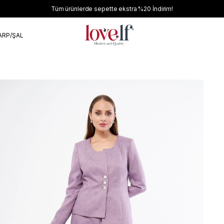
Tüm ürünlerde sepette ekstra
%20
İndirim!
ARP/ŞAL