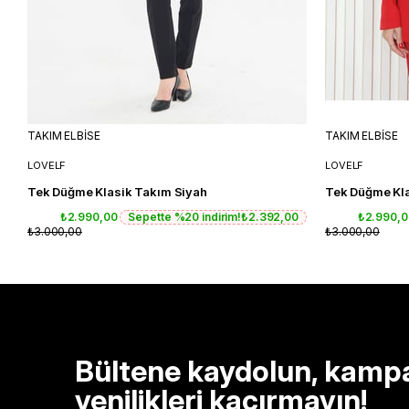
TAKIM ELBİSE
TAKIM ELBİSE
LOVELF
LOVELF
Tek Düğme Klasik Takım Siyah
Tek Düğme Kla
₺2.990,00
Sepette %20 indirim!
₺2.392,00
₺2.990,
₺3.000,00
₺3.000,00
Bültene kaydolun, kamp
yenilikleri kaçırmayın!