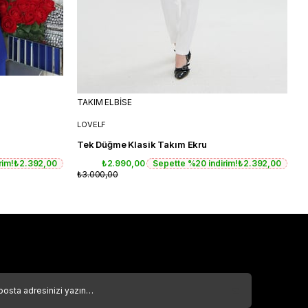
TAKIM ELBİSE
T
LOVELF
L
Tek Düğme Klasik Takım Ekru
T
rim!
₺2.392,00
₺2.990,00
Sepette %20 indirim!
₺2.392,00
₺3.000,00
₺