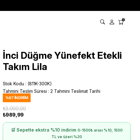
0
İnci Düğme Yünefekt Etekli
Takım Lila
Stok Kodu
(811K-300K)
Tahmini Teslim Süresi
:
2 Tahmini Teslimat Tarihi
%
67
İNDIRIM
₺3.000,00
₺989,99
🛒 Sepette ekstra %10 indirim
0-1500₺ arası %10, 1500
TL ve üzeri %20