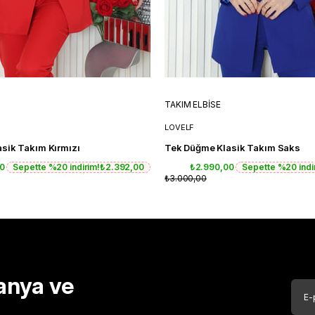
TAKIM ELBİSE
LOVELF
sik Takım Kırmızı
Tek Düğme Klasik Takım Saks
00
Sepette %20 indirim!
₺2.392,00
₺2.990,00
Sepette %20 indi
₺3.000,00
anya ve