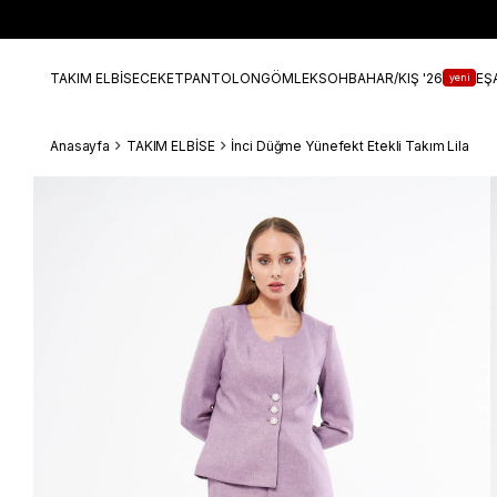
TAKIM ELBİSE
CEKET
PANTOLON
GÖMLEK
SOHBAHAR/KIŞ '26
EŞ
yeni
Anasayfa
TAKIM ELBİSE
İnci Düğme Yünefekt Etekli Takım Lila