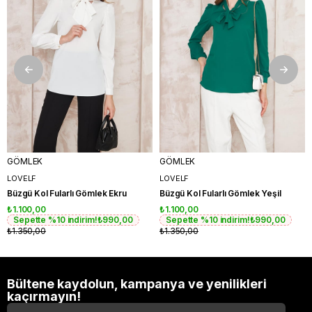
GÖMLEK
GÖMLEK
LOVELF
LOVELF
Büzgü Kol Fularlı Gömlek Ekru
Büzgü Kol Fularlı Gömlek Yeşil
₺1.100,00
₺1.100,00
Sepette %10 indirim!
₺990,00
Sepette %10 indirim!
₺990,00
₺1.350,00
₺1.350,00
Bültene kaydolun, kampanya ve yenilikleri
kaçırmayın!