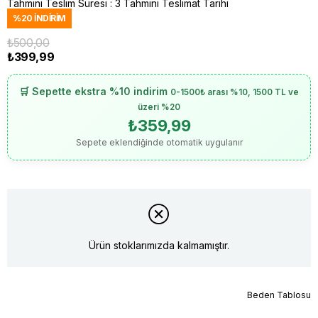
Tahmini Teslim Süresi
:
3 Tahmini Teslimat Tarihi
%
20
İNDIRIM
₺500,00
₺399,99
🛒 Sepette ekstra %10 indirim
0-1500₺ arası %10, 1500 TL ve
üzeri %20
₺359,99
Sepete eklendiğinde otomatik uygulanır
Ürün stoklarımızda kalmamıştır.
Beden Tablosu