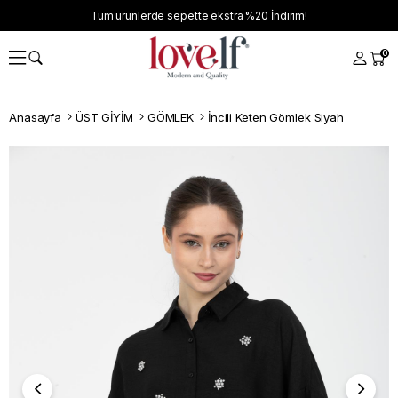
Tüm ürünlerde sepette ekstra
%20
İndirim!
0
Anasayfa
ÜST GİYİM
GÖMLEK
İncili Keten Gömlek Siyah