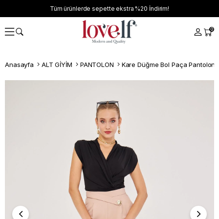
Tüm ürünlerde sepette ekstra
%20
İndirim!
0
Anasayfa
ALT GİYİM
PANTOLON
Kare Düğme Bol Paça Pantolon 