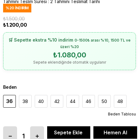
Tahmini Teslim Süresi
:
2 Tahmini Teslimat Tarihi
%
20
İNDIRIM
₺1.500,00
₺1.200,00
🛒 Sepette ekstra %10 indirim
0-1500₺ arası %10, 1500 TL ve
üzeri %20
₺1.080,00
Sepete eklendiğinde otomatik uygulanır
Beden
36
38
40
42
44
46
50
48
Beden Tablosu