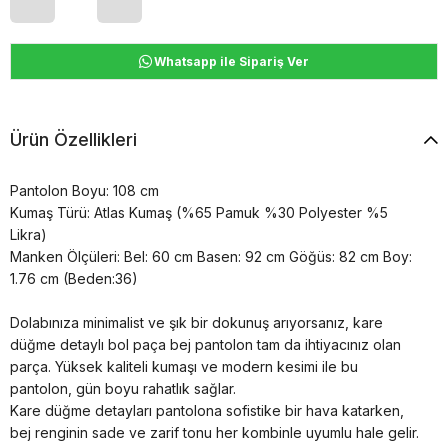
Whatsapp ile Sipariş Ver
Ürün Özellikleri
Pantolon Boyu: 108 cm
Kumaş Türü: Atlas Kumaş (%65 Pamuk %30 Polyester %5
Likra)
Manken Ölçüleri: Bel: 60 cm Basen: 92 cm Göğüs: 82 cm Boy:
1.76 cm (Beden:36)
Dolabınıza minimalist ve şık bir dokunuş arıyorsanız, kare
düğme detaylı bol paça bej pantolon tam da ihtiyacınız olan
parça. Yüksek kaliteli kumaşı ve modern kesimi ile bu
pantolon, gün boyu rahatlık sağlar.
Kare düğme detayları pantolona sofistike bir hava katarken,
bej renginin sade ve zarif tonu her kombinle uyumlu hale gelir.