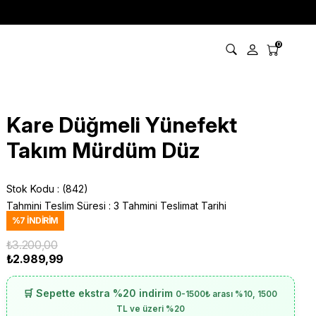
0
Kare Düğmeli Yünefekt
Takım Mürdüm Düz
Stok Kodu
(842)
Tahmini Teslim Süresi
:
3 Tahmini Teslimat Tarihi
%
7
İNDIRIM
₺3.200,00
₺2.989,99
🛒 Sepette ekstra %20 indirim
0-1500₺ arası %10, 1500
TL ve üzeri %20