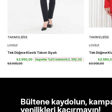
TAKIM ELBİSE
TAKIM ELBİSE
LOVELF
LOVELF
Tek Düğme Klasik Takım Siyah
Tek Düğme Kla
₺2.990,00
Sepette %20 indirim!
₺2.392,00
₺2.990,
₺3.000,00
₺3.000,00
Bültene kaydolun, kamp
yenilikleri kaçırmayın!