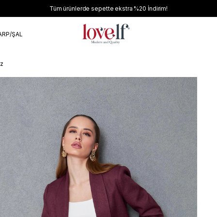
Tüm ürünlerde sepette ekstra
%20
İndirim!
ARP/ŞAL
üz