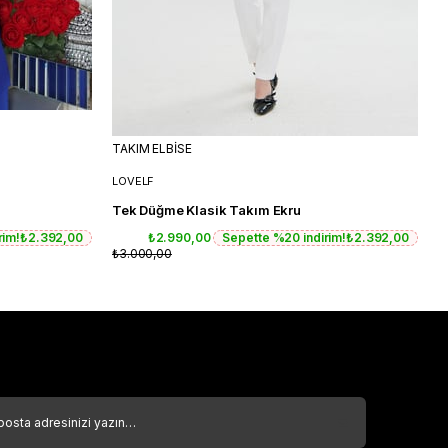
TAKIM ELBİSE
T
LOVELF
L
Tek Düğme Klasik Takım Ekru
T
rim!
₺2.392,00
₺2.990,00
Sepette %20 indirim!
₺2.392,00
₺3.000,00
₺