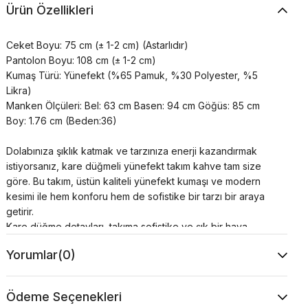
Ürün Özellikleri
Ceket Boyu: 75 cm (± 1-2 cm) (Astarlıdır)
Pantolon Boyu: 108 cm (± 1-2 cm)
Kumaş Türü: Yünefekt (%65 Pamuk, %30 Polyester, %5
Likra)
Manken Ölçüleri: Bel: 63 cm Basen: 94 cm Göğüs: 85 cm
Boy: 1.76 cm (Beden:36)
Dolabınıza şıklık katmak ve tarzınıza enerji kazandırmak
istiyorsanız, kare düğmeli yünefekt takım kahve tam size
göre. Bu takım, üstün kaliteli yünefekt kumaşı ve modern
kesimi ile hem konforu hem de sofistike bir tarzı bir araya
getirir.
Kare düğme detayları, takıma sofistike ve şık bir hava
katarken, kahve renginin sıcak ve doğal tonu kombinlerinizi
Yorumlar
(0)
mükemmel şekilde tamamlar. İş hayatında veya özel
günlerde rahatça tercih edebileceğiniz bu takım, stilinize
yeni bir soluk getirecek.
Ödeme Seçenekleri
Bu şık takımı hemen sepetinize ekleyerek dolabınıza yeni