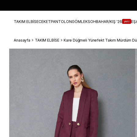
TAKIM ELBİSE
CEKET
PANTOLON
GÖMLEK
SOHBAHAR/KIŞ '26
EŞ
yeni
Anasayfa
TAKIM ELBİSE
Kare Düğmeli Yünefekt Takım Mürdüm D