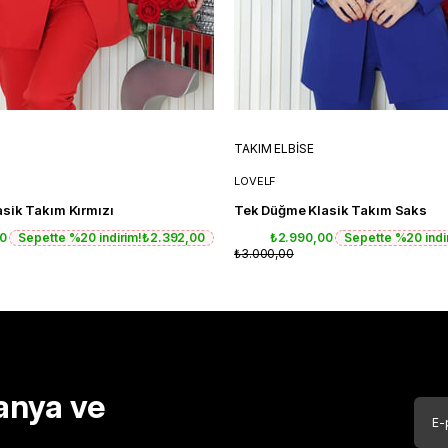
TAKIM ELBİSE
LOVELF
sik Takım Kırmızı
Tek Düğme Klasik Takım Saks
00
Sepette %20 indirim!
₺2.392,00
₺2.990,00
Sepette %20 indi
₺3.000,00
anya ve