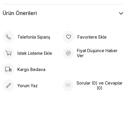
bir enerji katın. Kare düğmeli yünefekt takım kahve ile her
ortamda fark yaratın ve kendinizi özel hissedin.
Ürün Önerileri
Tarzınızı yenilemenin ve şıklığı yakalamanın tam zamanı!
Telefonla Sipariş
Favorilere Ekle
Fiyat Düşünce Haber
İstek Listeme Ekle
Ver
Kargo Bedava
Sorular (0) ve Cevaplar
Yorum Yaz
(0)