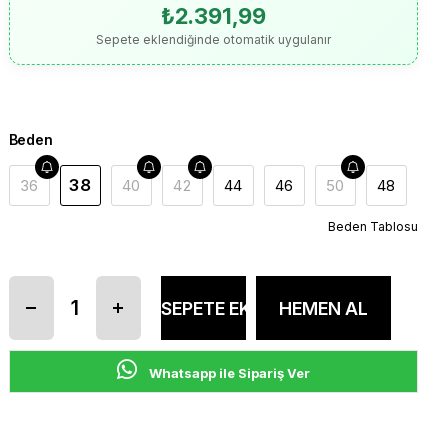
₺2.391,99
Sepete eklendiğinde otomatik uygulanır
Beden
38
36
40
42
44
46
50
48
Beden Tablosu
Whatsapp ile Sipariş Ver