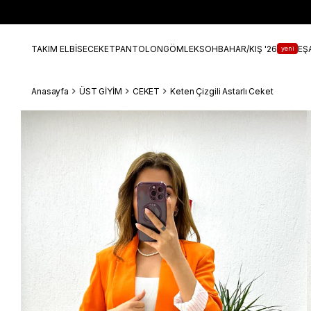
TAKIM ELBİSE
CEKET
PANTOLON
GÖMLEK
SOHBAHAR/KIŞ '26
EŞ
yeni
Anasayfa
ÜST GİYİM
CEKET
Keten Çizgili Astarlı Ceket