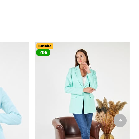
İNDIRIM
YENI
ÜRÜN