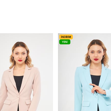
İNDIRIM
YENI
ÜRÜN