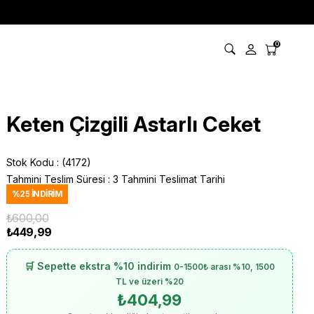
0
Keten Çizgili Astarlı Ceket
Stok Kodu
(4172)
Tahmini Teslim Süresi
:
3 Tahmini Teslimat Tarihi
%
25
İNDIRIM
₺600,00
₺449,99
🛒 Sepette ekstra %10 indirim
0-1500₺ arası %10, 1500
TL ve üzeri %20
₺404,99