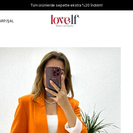
Tüm ürünlerde sepette ekstra
%20
İndirim!
ARP/ŞAL