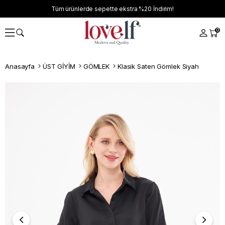
Tüm ürünlerde sepette ekstra
%20
İndirim!
0
Anasayfa
ÜST GİYİM
GÖMLEK
Klasik Saten Gömlek Siyah