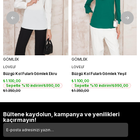
GÖMLEK
GÖMLEK
LOVELF
LOVELF
Büzgü Kol Fularlı Gömlek Ekru
Büzgü Kol Fularlı Gömlek Yeşil
₺1.100,00
₺1.100,00
Sepette %10 indirim!
₺990,00
Sepette %10 indirim!
₺990,00
₺1.350,00
₺1.350,00
Bültene kaydolun, kampanya ve yenilikleri
kaçırmayın!