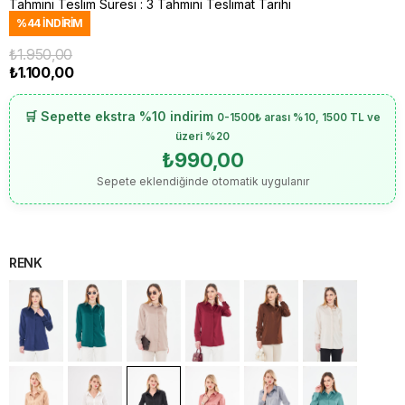
Tahmini Teslim Süresi
:
3 Tahmini Teslimat Tarihi
%
44
İNDIRIM
₺1.950,00
₺1.100,00
🛒 Sepette ekstra %10 indirim
0-1500₺ arası %10, 1500 TL ve
üzeri %20
₺990,00
Sepete eklendiğinde otomatik uygulanır
RENK