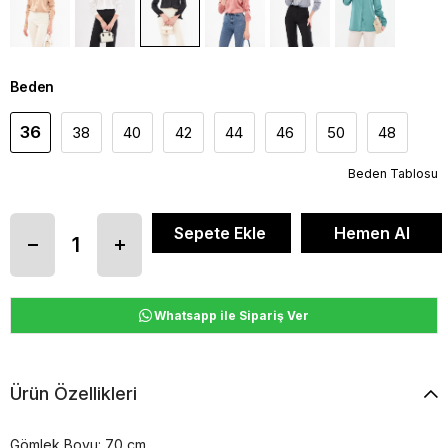
Beden
36
38
40
42
44
46
50
48
Beden Tablosu
Whatsapp ile Sipariş Ver
Ürün Özellikleri
Gömlek Boyu: 70 cm