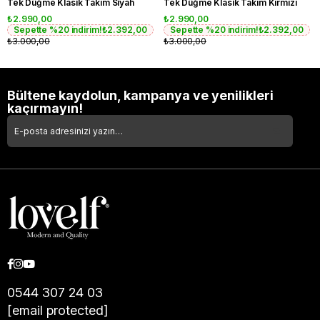
Tek Düğme Klasik Takım Siyah
Tek Düğme Klasik Takım Kırmızı
₺2.990,00
₺2.990,00
Sepette %20 indirim!
₺2.392,00
Sepette %20 indirim!
₺2.392,00
₺3.000,00
₺3.000,00
Bültene kaydolun, kampanya ve yenilikleri
kaçırmayın!
0544 307 24 03
[email protected]