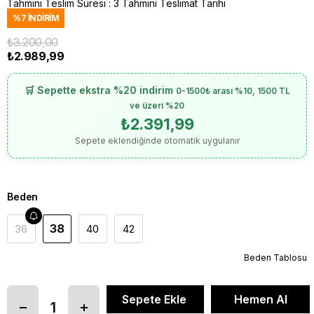
Tahmini Teslim Süresi
:
3 Tahmini Teslimat Tarihi
%
7
İNDIRIM
₺3.200,00
₺2.989,99
🛒 Sepette ekstra %20 indirim
0-1500₺ arası %10, 1500 TL
ve üzeri %20
₺2.391,99
Sepete eklendiğinde otomatik uygulanır
Beden
38
36
40
42
Beden Tablosu