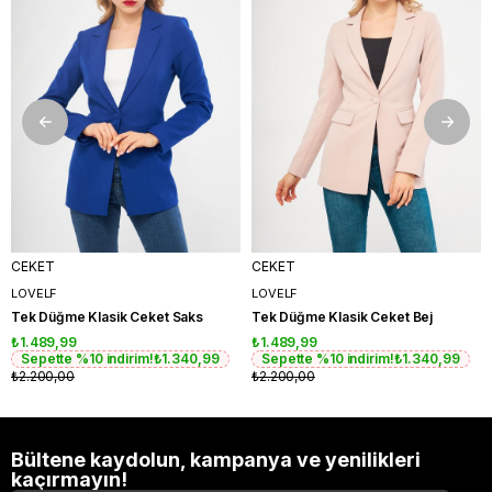
CEKET
CEKET
LOVELF
LOVELF
Tek Düğme Klasik Ceket Saks
Tek Düğme Klasik Ceket Bej
₺1.489,99
₺1.489,99
Sepette %10 indirim!
₺1.340,99
Sepette %10 indirim!
₺1.340,99
₺2.200,00
₺2.200,00
Bültene kaydolun, kampanya ve yenilikleri
kaçırmayın!