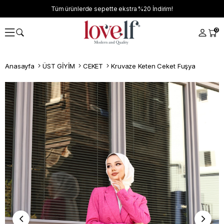
Tüm ürünlerde sepette ekstra
%20
İndirim!
0
Anasayfa
ÜST GİYİM
CEKET
Kruvaze Keten Ceket Fuşya