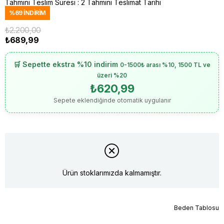
Tahmini Teslim Süresi
:
2 Tahmini Teslimat Tarihi
%
69
İNDIRIM
₺2.200,00
₺689,99
🛒 Sepette ekstra %10 indirim
0-1500₺ arası %10, 1500 TL ve
üzeri %20
₺620,99
Sepete eklendiğinde otomatik uygulanır
Ürün stoklarımızda kalmamıştır.
Beden Tablosu