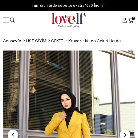
Tüm ürünlerde sepette ekstra
%20
İndirim!
0
Anasayfa
ÜST GİYİM
CEKET
Kruvaze Keten Ceket Hardal