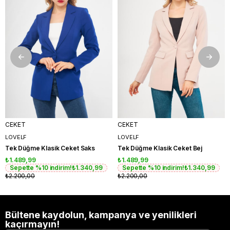
CEKET
CEKET
LOVELF
LOVELF
Tek Düğme Klasik Ceket Saks
Tek Düğme Klasik Ceket Bej
₺1.489,99
₺1.489,99
Sepette %10 indirim!
₺1.340,99
Sepette %10 indirim!
₺1.340,99
₺2.200,00
₺2.200,00
Bültene kaydolun, kampanya ve yenilikleri
kaçırmayın!