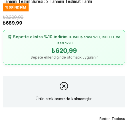
Tahmini Teslim Süresi
:
2 Tahmini Teslimat Tarihi
%
69
İNDIRIM
₺2.200,00
₺689,99
🛒 Sepette ekstra %10 indirim
0-1500₺ arası %10, 1500 TL ve
üzeri %20
₺620,99
Sepete eklendiğinde otomatik uygulanır
Ürün stoklarımızda kalmamıştır.
Beden Tablosu