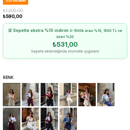
%
51
İNDIRIM
₺1.200,00
₺590,00
🛒 Sepette ekstra %10 indirim
0-1500₺ arası %10, 1500 TL ve
üzeri %20
₺531,00
Sepete eklendiğinde otomatik uygulanır
RENK