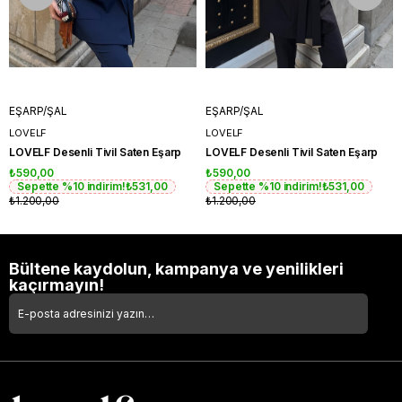
EŞARP/ŞAL
EŞARP/ŞAL
LOVELF
LOVELF
LOVELF Desenli Tivil Saten Eşarp
LOVELF Desenli Tivil Saten Eşarp
₺590,00
₺590,00
Sepette %10 indirim!
₺531,00
Sepette %10 indirim!
₺531,00
₺1.200,00
₺1.200,00
Bültene kaydolun, kampanya ve yenilikleri
kaçırmayın!