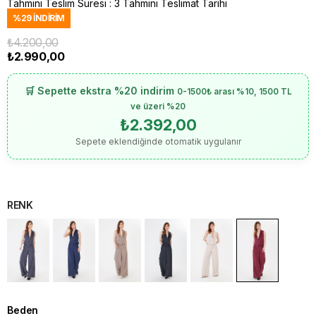
Tahmini Teslim Süresi
:
3 Tahmini Teslimat Tarihi
%
29
İNDIRIM
₺4.200,00
₺2.990,00
🛒 Sepette ekstra %20 indirim
0-1500₺ arası %10, 1500 TL
ve üzeri %20
₺2.392,00
Sepete eklendiğinde otomatik uygulanır
RENK
Beden