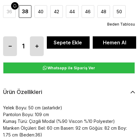
38
36
40
42
44
46
48
50
Beden Tablosu
Whatsapp ile Sipariş Ver
Ürün Özellikleri
Yelek Boyu: 50 cm (astarlıdır)
Pantolon Boyu: 109 cm
Kumaş Türü: Çizgili Modal (%90 Viscon %10 Polyester)
Manken Ölçüleri: Bel: 60 cm Basen: 92 cm Göğüs: 82 cm Boy:
1.75 cm (Beden:36)