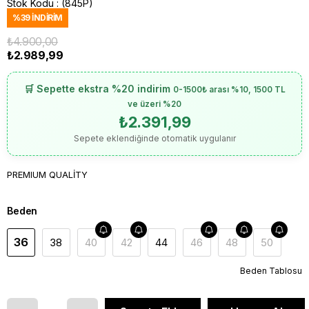
Stok Kodu
(845P)
%
39
İNDIRIM
₺4.900,00
₺2.989,99
🛒 Sepette ekstra %20 indirim
0-1500₺ arası %10, 1500 TL
ve üzeri %20
₺2.391,99
Sepete eklendiğinde otomatik uygulanır
PREMIUM QUALİTY
Beden
36
38
40
42
44
46
48
50
Beden Tablosu