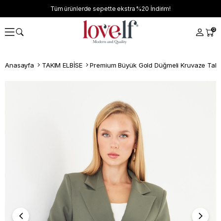
Tüm ürünlerde sepette ekstra
%20
İndirim!
0
Anasayfa
TAKIM ELBİSE
Premium Büyük Gold Düğmeli Kruvaze Takı