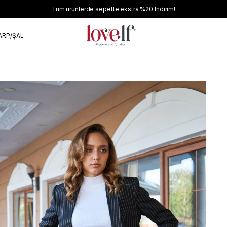
Tüm ürünlerde sepette ekstra
%20
İndirim!
ARP/ŞAL