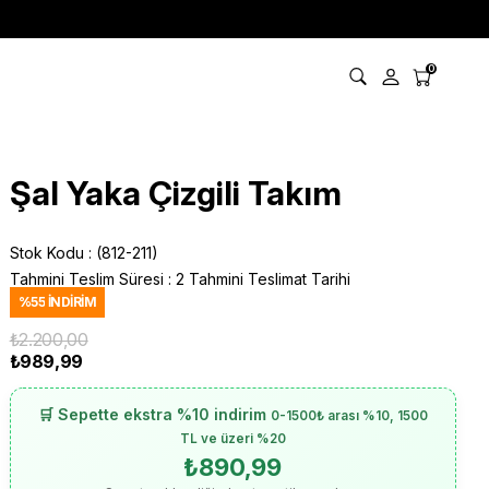
0
Şal Yaka Çizgili Takım
Stok Kodu
(812-211)
Tahmini Teslim Süresi
:
2 Tahmini Teslimat Tarihi
%
55
İNDIRIM
₺2.200,00
₺989,99
🛒 Sepette ekstra %10 indirim
0-1500₺ arası %10, 1500
TL ve üzeri %20
₺890,99