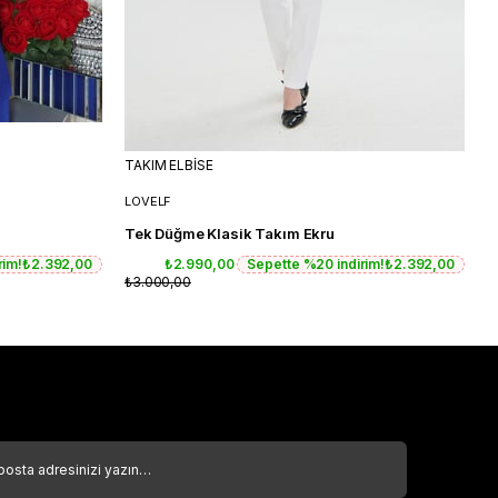
TAKIM ELBİSE
T
LOVELF
L
Tek Düğme Klasik Takım Ekru
T
rim!
₺2.392,00
₺2.990,00
Sepette %20 indirim!
₺2.392,00
₺3.000,00
₺