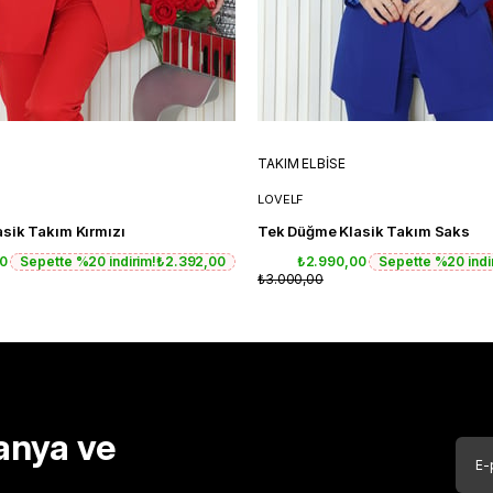
TAKIM ELBİSE
LOVELF
sik Takım Kırmızı
Tek Düğme Klasik Takım Saks
00
Sepette %20 indirim!
₺2.392,00
₺2.990,00
Sepette %20 indi
₺3.000,00
anya ve