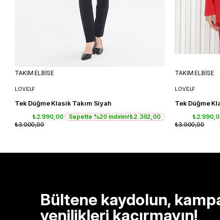
TAKIM ELBİSE
TAKIM ELBİSE
LOVELF
LOVELF
Tek Düğme Klasik Takım Siyah
Tek Düğme Kla
₺2.990,00
Sepette %20 indirim!
₺2.392,00
₺2.990,
₺3.000,00
₺3.000,00
Bültene kaydolun, kamp
yenilikleri kaçırmayın!