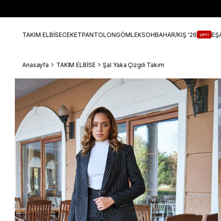
TAKIM ELBİSE
CEKET
PANTOLON
GÖMLEK
SOHBAHAR/KIŞ '26
EŞ
yeni
Anasayfa
TAKIM ELBİSE
Şal Yaka Çizgili Takım