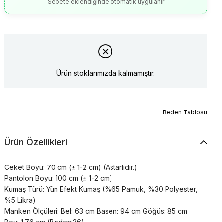
Sepete eklendiğinde otomatik uygulanır
Ürün stoklarımızda kalmamıştır.
Beden Tablosu
Ürün Özellikleri
Ceket Boyu: 70 cm (± 1-2 cm) (Astarlıdır.)
Pantolon Boyu: 100 cm (± 1-2 cm)
Kumaş Türü: Yün Efekt Kumaş (%65 Pamuk, %30 Polyester,
%5 Likra)
Manken Ölçüleri: Bel: 63 cm Basen: 94 cm Göğüs: 85 cm
Boy: 1.76 cm (Beden:36)