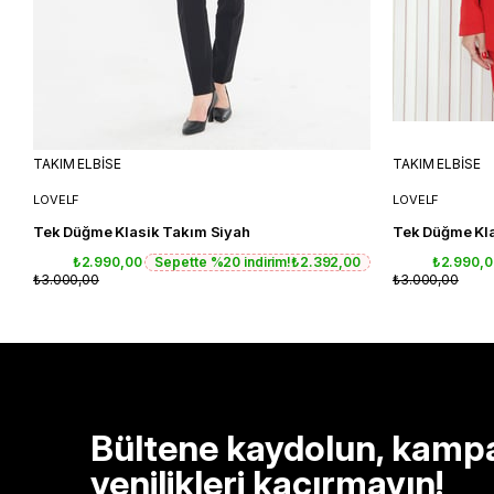
TAKIM ELBİSE
TAKIM ELBİSE
LOVELF
LOVELF
Tek Düğme Klasik Takım Siyah
Tek Düğme Kla
₺2.990,00
Sepette %20 indirim!
₺2.392,00
₺2.990,
₺3.000,00
₺3.000,00
Bültene kaydolun, kamp
yenilikleri kaçırmayın!