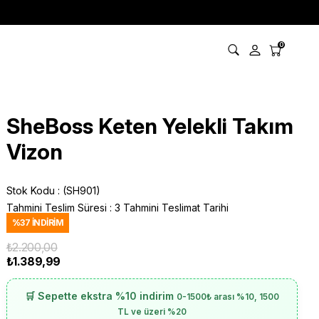
0
SheBoss Keten Yelekli Takım
Vizon
Stok Kodu
(SH901)
Tahmini Teslim Süresi
:
3 Tahmini Teslimat Tarihi
%
37
İNDIRIM
₺2.200,00
₺1.389,99
🛒 Sepette ekstra %10 indirim
0-1500₺ arası %10, 1500
TL ve üzeri %20