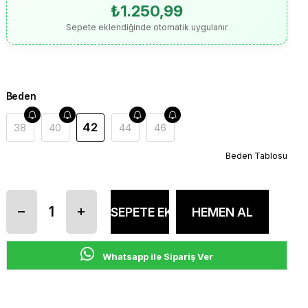
₺1.250,99
Sepete eklendiğinde otomatik uygulanır
Beden
42
38
40
44
46
Beden Tablosu
Whatsapp ile Sipariş Ver