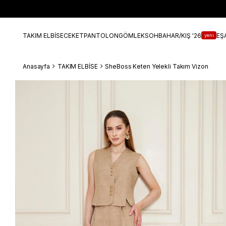
TAKIM ELBİSE
CEKET
PANTOLON
GÖMLEK
SOHBAHAR/KIŞ '26
EŞ
yeni
Anasayfa
TAKIM ELBİSE
SheBoss Keten Yelekli Takım Vizon