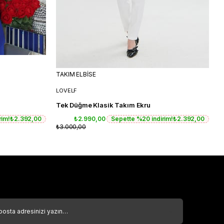
TAKIM ELBİSE
T
LOVELF
L
Tek Düğme Klasik Takım Ekru
T
rim!
₺2.392,00
₺2.990,00
Sepette %20 indirim!
₺2.392,00
₺3.000,00
₺