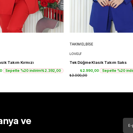
TAKIM ELBİSE
LOVELF
sik Takım Kırmızı
Tek Düğme Klasik Takım Saks
00
Sepette %20 indirim!
₺2.392,00
₺2.990,00
Sepette %20 indi
₺3.000,00
anya ve