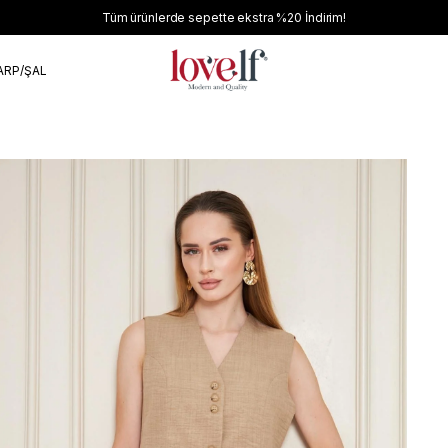
Tüm ürünlerde sepette ekstra
%20
İndirim!
ARP/ŞAL