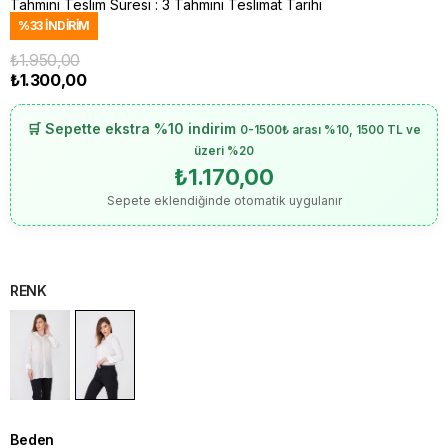
Tahmini Teslim Süresi
:
3 Tahmini Teslimat Tarihi
%
33
İNDIRIM
₺1.950,00
₺1.300,00
🛒 Sepette ekstra %10 indirim
0-1500₺ arası %10, 1500 TL ve
üzeri %20
₺1.170,00
Sepete eklendiğinde otomatik uygulanır
RENK
Beden