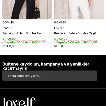
GÖMLEK
GÖMLEK
LOVELF
LOVELF
Büzgü Kol Fularlı Gömlek Ekru
Büzgü Kol Fularlı Gömlek Yeşil
₺1.100,00
₺1.100,00
Sepette %10 indirim!
₺990,00
Sepette %10 indirim!
₺990,00
₺1.350,00
₺1.350,00
Bültene kaydolun, kampanya ve yenilikleri
kaçırmayın!