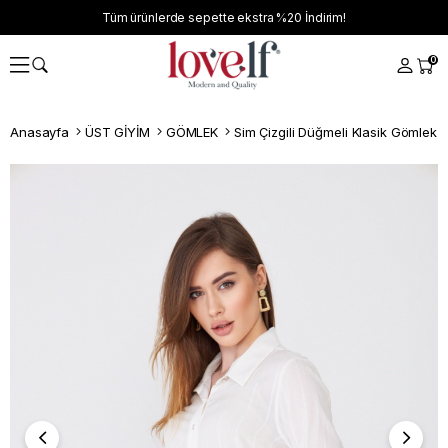
Tüm ürünlerde sepette ekstra
%20
İndirim!
0
Anasayfa
ÜST GİYİM
GÖMLEK
Sim Çizgili Düğmeli Klasik Gömlek