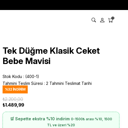
0
Tek Düğme Klasik Ceket
Bebe Mavisi
Stok Kodu
(400-1)
Tahmini Teslim Süresi
:
2 Tahmini Teslimat Tarihi
%
32
İNDIRIM
₺2.200,00
₺1.489,99
🛒 Sepette ekstra %10 indirim
0-1500₺ arası %10, 1500
TL ve üzeri %20