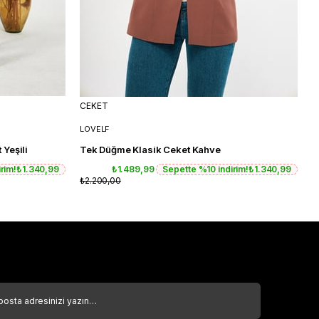
CEKET
C
LOVELF
L
 Yeşili
Tek Düğme Klasik Ceket Kahve
T
rim!
₺1.340,99
₺1.489,99
Sepette %10 indirim!
₺1.340,99
₺2.200,00
₺