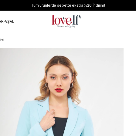
Tüm ürünlerde sepette ekstra
%20
İndirim!
ARP/ŞAL
isi