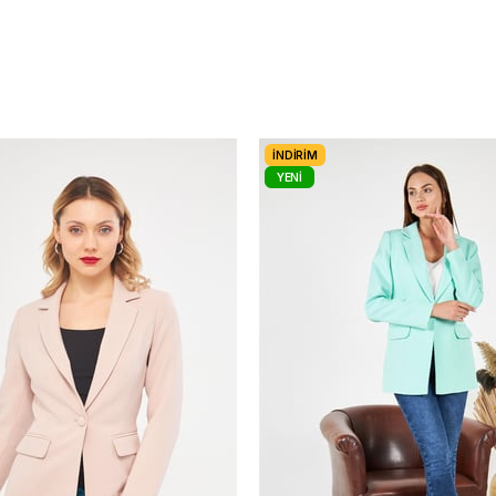
İNDIRIM
YENI
ÜRÜN