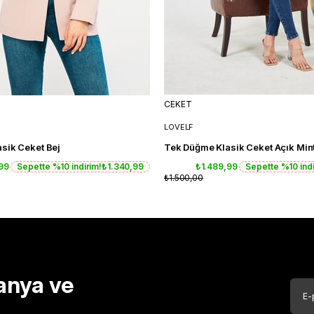
CEKET
LOVELF
sik Ceket Bej
Tek Düğme Klasik Ceket Açık Mint
,99
Sepette %10 indirim!
₺1.340,99
₺1.489,99
Sepette %10 indi
₺1.500,00
anya ve