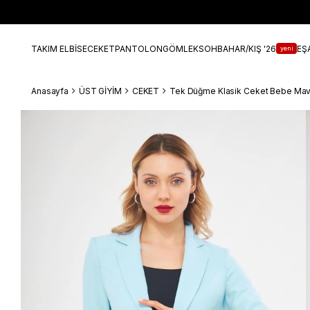
TAKIM ELBİSE
CEKET
PANTOLON
GÖMLEK
SOHBAHAR/KIŞ '26
EŞ
yeni
Anasayfa
ÜST GİYİM
CEKET
Tek Düğme Klasik Ceket Bebe Mav