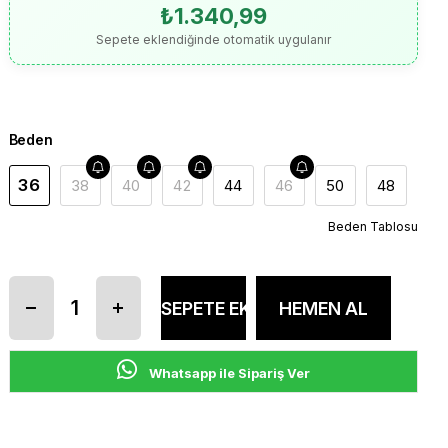
₺1.340,99
Sepete eklendiğinde otomatik uygulanır
Beden
36
38
40
42
44
46
50
48
Beden Tablosu
Whatsapp ile Sipariş Ver