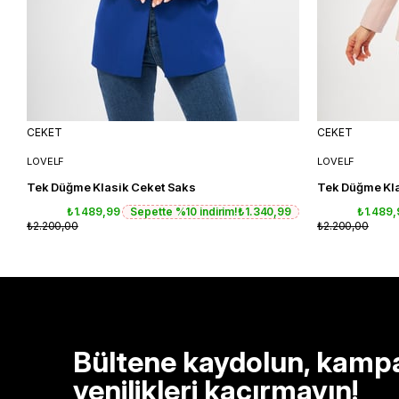
CEKET
CEKET
LOVELF
LOVELF
Tek Düğme Klasik Ceket Saks
Tek Düğme Kla
₺1.489,99
Sepette %10 indirim!
₺1.340,99
₺1.489
₺2.200,00
₺2.200,00
Bültene kaydolun, kamp
yenilikleri kaçırmayın!