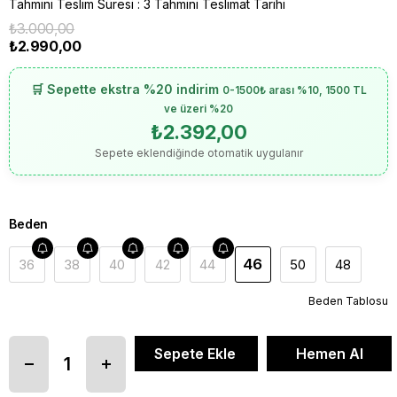
Tahmini Teslim Süresi
:
3 Tahmini Teslimat Tarihi
₺3.000,00
₺2.990,00
🛒 Sepette ekstra %20 indirim
0-1500₺ arası %10, 1500 TL
ve üzeri %20
₺2.392,00
Sepete eklendiğinde otomatik uygulanır
Beden
46
36
38
40
42
44
50
48
Beden Tablosu