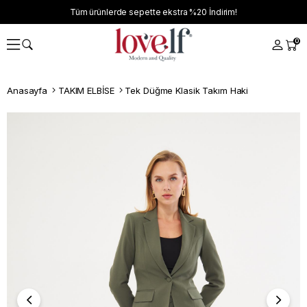
Tüm ürünlerde sepette ekstra
%20
İndirim!
0
Anasayfa
TAKIM ELBİSE
Tek Düğme Klasik Takım Haki