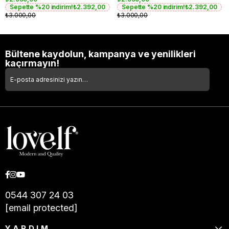
Sepette %20 indirim!
₺2.392,00
Sepette %20 indirim!
₺2.392,00
₺3.000,00
₺3.000,00
Bültene kaydolun, kampanya ve yenilikleri
kaçırmayın!
0544 307 24 03
[email protected]
YARDIM