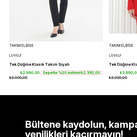
TAKIM ELBİSE
TAKIM ELBİSE
LOVELF
LOVELF
Tek Düğme Klasik Takım Siyah
Tek Düğme Kla
₺2.990,00
Sepette %20 indirim!
₺2.392,00
₺2.990,
₺3.000,00
₺3.000,00
Bültene kaydolun, kamp
yenilikleri kaçırmayın!