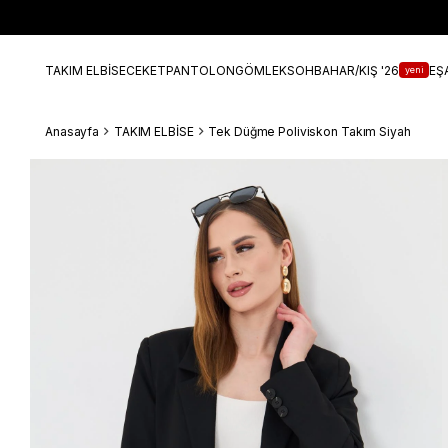
TAKIM ELBİSE
CEKET
PANTOLON
GÖMLEK
SOHBAHAR/KIŞ '26
EŞ
yeni
Anasayfa
TAKIM ELBİSE
Tek Düğme Poliviskon Takım Siyah