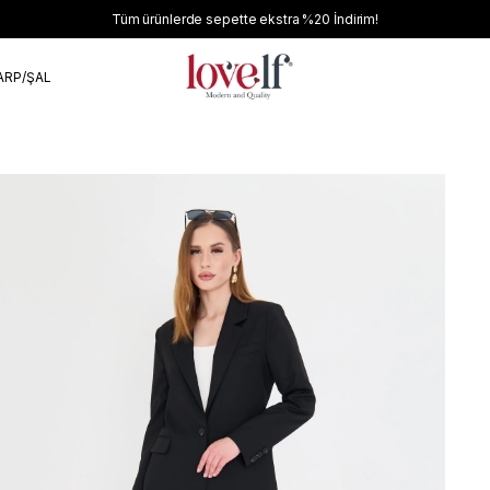
Tüm ürünlerde sepette ekstra
%20
İndirim!
ARP/ŞAL