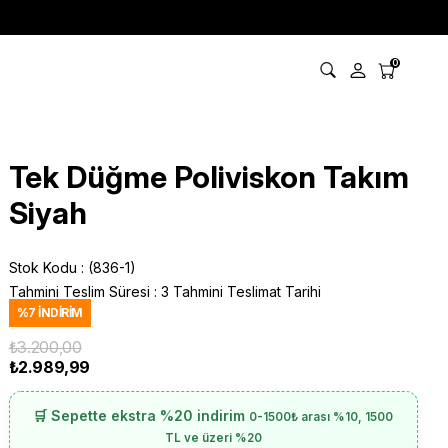
0
Tek Düğme Poliviskon Takım
Siyah
Stok Kodu
(836-1)
Tahmini Teslim Süresi
:
3 Tahmini Teslimat Tarihi
%
7
İNDIRIM
₺3.200,00
₺2.989,99
🛒 Sepette ekstra %20 indirim
0-1500₺ arası %10, 1500
TL ve üzeri %20