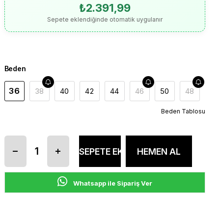
₺2.391,99
Sepete eklendiğinde otomatik uygulanır
Beden
36
38
40
42
44
46
50
48
Beden Tablosu
Whatsapp ile Sipariş Ver