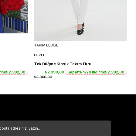
TAKIM ELBİSE
T
LOVELF
L
Tek Düğme Klasik Takım Ekru
T
rim!
₺2.392,00
₺2.990,00
Sepette %20 indirim!
₺2.392,00
₺3.000,00
₺