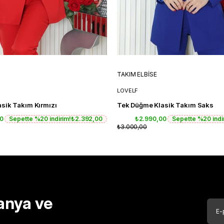
TAKIM ELBİSE
LOVELF
sik Takım Kırmızı
Tek Düğme Klasik Takım Saks
00
Sepette %20 indirim!
₺2.392,00
₺2.990,00
Sepette %20 indi
₺3.000,00
anya ve