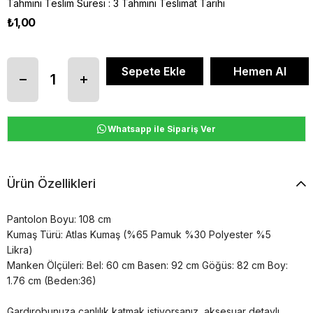
Tahmini Teslim Süresi
:
3 Tahmini Teslimat Tarihi
₺1,00
Whatsapp ile Sipariş Ver
Ürün Özellikleri
Pantolon Boyu: 108 cm
Kumaş Türü: Atlas Kumaş (%65 Pamuk %30 Polyester %5
Likra)
Manken Ölçüleri: Bel: 60 cm Basen: 92 cm Göğüs: 82 cm Boy:
1.76 cm (Beden:36)
Gardırobunuza canlılık katmak istiyorsanız, aksesuar detaylı