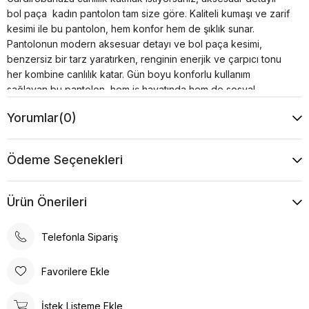
bol paça kadın pantolon tam size göre. Kaliteli kumaşı ve zarif
kesimi ile bu pantolon, hem konfor hem de şıklık sunar.
Pantolonun modern aksesuar detayı ve bol paça kesimi,
benzersiz bir tarz yaratırken, renginin enerjik ve çarpıcı tonu
her kombine canlılık katar. Gün boyu konforlu kullanım
sağlayan bu pantolon, hem iş hayatında hem de sosyal
ortamlarda rahatlıkla tercih edilebilir.
Yorumlar
(0)
Bu şık pantolonu hemen sepete ekleyin ve tarzınıza hareket
katın! Aksesuarlı bol paça kadın pantolon ile her ortamda fark
yaratın ve kendinizi özel hissedin.
Ödeme Seçenekleri
Ürün Önerileri
Telefonla Sipariş
Favorilere Ekle
İstek Listeme Ekle