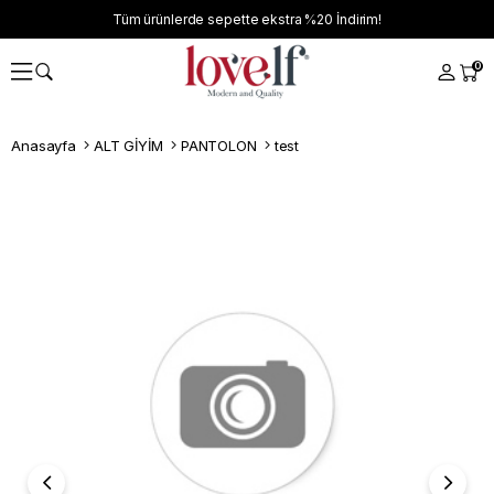
Tüm ürünlerde sepette ekstra
%20
İndirim!
0
Anasayfa
ALT GİYİM
PANTOLON
test