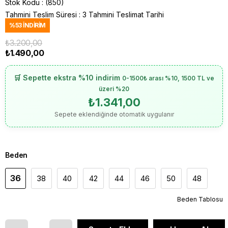
Stok Kodu
(850)
Tahmini Teslim Süresi
:
3 Tahmini Teslimat Tarihi
%
53
İNDIRIM
₺3.200,00
₺1.490,00
🛒 Sepette ekstra %10 indirim
0-1500₺ arası %10, 1500 TL ve
üzeri %20
₺1.341,00
Sepete eklendiğinde otomatik uygulanır
Beden
36
38
40
42
44
46
50
48
Beden Tablosu