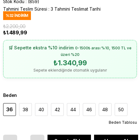
Stok Kodu
(859)
Tahmini Teslim Süresi
:
3 Tahmini Teslimat Tarihi
%
32
İNDIRIM
₺2.200,00
₺1.489,99
🛒 Sepette ekstra %10 indirim
0-1500₺ arası %10, 1500 TL ve
üzeri %20
₺1.340,99
Sepete eklendiğinde otomatik uygulanır
Beden
36
38
40
42
44
46
48
50
Beden Tablosu