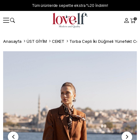
Tüm ürünlerde sepette ekstra
%20
İndirim!
0
Anasayfa
ÜST GİYİM
CEKET
Torba Cepli İki Düğmeli Yünefekt Ce