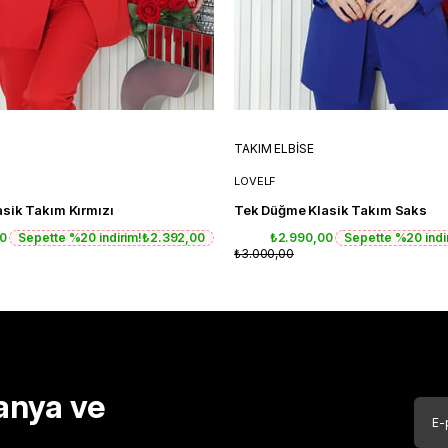
TAKIM ELBİSE
LOVELF
sik Takım Kırmızı
Tek Düğme Klasik Takım Saks
00
Sepette %20 indirim!
₺2.392,00
₺2.990,00
Sepette %20 indi
₺3.000,00
anya ve