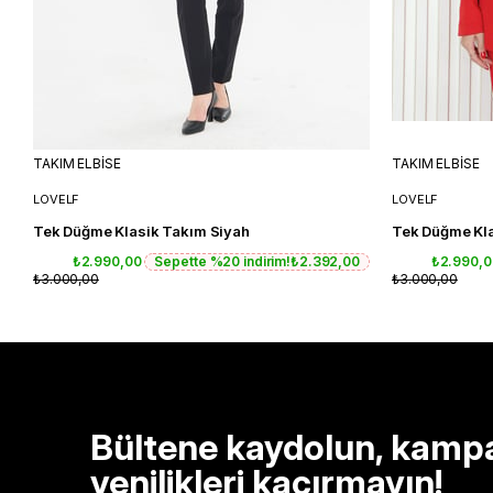
TAKIM ELBİSE
TAKIM ELBİSE
LOVELF
LOVELF
Tek Düğme Klasik Takım Siyah
Tek Düğme Kla
₺2.990,00
Sepette %20 indirim!
₺2.392,00
₺2.990,
₺3.000,00
₺3.000,00
Bültene kaydolun, kamp
yenilikleri kaçırmayın!