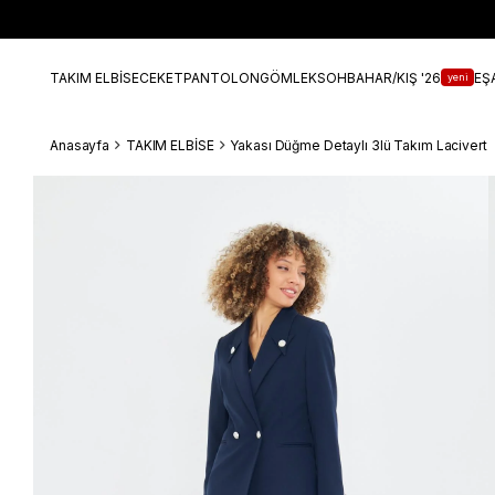
TAKIM ELBİSE
CEKET
PANTOLON
GÖMLEK
SOHBAHAR/KIŞ '26
EŞ
yeni
Anasayfa
TAKIM ELBİSE
Yakası Düğme Detaylı 3lü Takım Lacivert