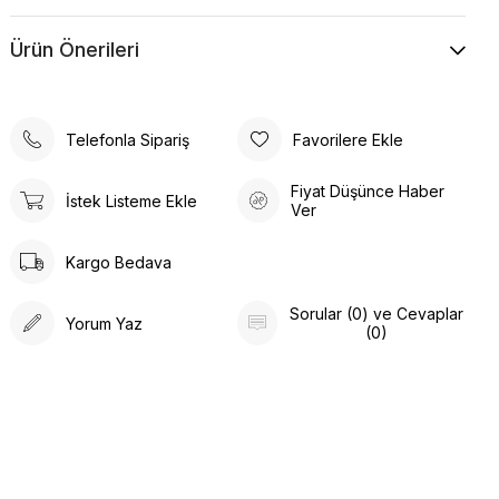
takım ile her ortamda fark yaratın ve kendinizi güçlü
hissedin. Şimdi tarzınıza yeni bir bakış açısı kazandırmanın
Ürün Önerileri
tam zamanı!
Hem günlük şıklık hem de özel anlar için mükemmel bir
Telefonla Sipariş
Favorilere Ekle
seçenek arıyorsanız, yakası düğme detaylı 3'lü lacivert
kadın takım tam size göre. Kaliteli kumaşı ve zarif kesimi ile
Fiyat Düşünce Haber
İstek Listeme Ekle
Ver
bu takım, tüm gün boyunca konfor ve şıklık sunar.
Düğme detayları, takıma zarif bir hava katarken, lacivert
renginin asil ve güçlü tonu kombinlerinizi mükemmel şekilde
Kargo Bedava
tamamlar. İş hayatından özel etkinliklere kadar her ortamda
rahatlıkla kullanabileceğiniz bu takım, stilinizi öne çıkaracak.
Sorular (0) ve Cevaplar
Yorum Yaz
(0)
Bu zarif takımı hemen sepetinize ekleyin ve stilinize yeni bir
soluk getirin. Yakası düğme detaylı 3'lü lacivert kadın takım
ile her ortamda fark yaratın ve kendinizi özgüvenli hissedin.
Şimdi harekete geçin ve tarzınıza yeni bir enerji katın!