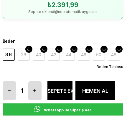
₺2.391,99
Sepete eklendiğinde otomatik uygulanır
Beden
36
38
40
42
44
46
50
48
Beden Tablosu
Whatsapp ile Sipariş Ver