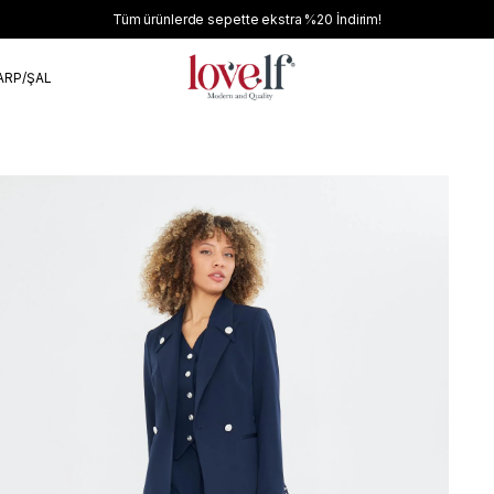
Tüm ürünlerde sepette ekstra
%20
İndirim!
ARP/ŞAL