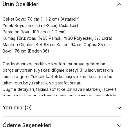
Ürün Özellikleri
Ceket Boyu: 70 cm (± 1-2 cm) (Astarlıdır)
Yelek Boyu: 55 cm (± 1-2 cm) (Astarlıdır)
Pantolon Boyu: 108 cm (± 1-2 cm)
Kumaş Türü: Atlas (%65 Pamuk, %30 Polyester, %5 Likra)
Manken Ölçüleri: Bel: 63 cm Basen: 94 cm Göğüs: 85 cm
Boy: 1.76 cm (Beden:36)
Gardırobunuzda şıklık ve konforu bir araya getiren bir
parça arıyorsanız, yakası düğme detaylı 3'lü lacivert takım
tam size göre. Yüksek kaliteli kumaşı ve zarif kesimi ile bu
takım, gün boyu rahatlık ve zarafet sunar.
Düğme detayları, takıma sofistike bir hava katarken, lacivert
renginin asil ve güçlü tonu kombinlerinizi mükemmel şekilde
tamamlar. İş hayatından özel davetlere kadar her ortamda
Yorumlar
(0)
rahatlıkla kullanabileceğiniz bu takım, tarzınızı öne
çıkaracak.
Bu şık takımı hemen sepetinize ekleyin ve gardırobunuza
Ödeme Seçenekleri
taze bir soluk getirin. Yakası düğme detaylı 3'lü lacivert