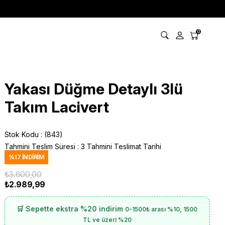
0
Yakası Düğme Detaylı 3lü
Takım Lacivert
Stok Kodu
(843)
Tahmini Teslim Süresi
:
3 Tahmini Teslimat Tarihi
%
17
İNDIRIM
₺3.600,00
₺2.989,99
🛒 Sepette ekstra %20 indirim
0-1500₺ arası %10, 1500
TL ve üzeri %20