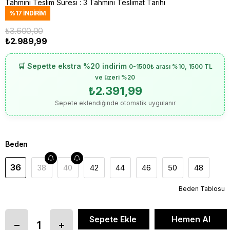
Tahmini Teslim Süresi
:
3 Tahmini Teslimat Tarihi
%
17
İNDIRIM
₺3.600,00
₺2.989,99
🛒 Sepette ekstra %20 indirim
0-1500₺ arası %10, 1500 TL
ve üzeri %20
₺2.391,99
Sepete eklendiğinde otomatik uygulanır
Beden
36
38
40
42
44
46
50
48
Beden Tablosu