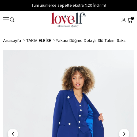
Tüm ürünlerde sepette ekstra
%20
İndirim!
0
Anasayfa
TAKIM ELBİSE
Yakası Düğme Detaylı 3lü Takım Saks