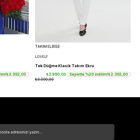
TAKIM ELBİSE
T
LOVELF
L
Tek Düğme Klasik Takım Ekru
T
rim!
₺2.392,00
₺2.990,00
Sepette %20 indirim!
₺2.392,00
₺3.000,00
₺