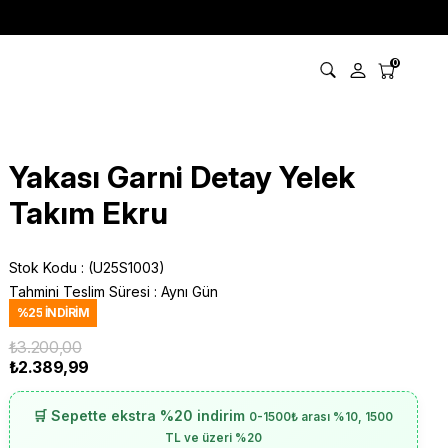
0
Yakası Garni Detay Yelek
Takım Ekru
Stok Kodu
(U25S1003)
Tahmini Teslim Süresi
:
Aynı Gün
%
25
İNDIRIM
₺3.200,00
₺2.389,99
🛒 Sepette ekstra %20 indirim
0-1500₺ arası %10, 1500
TL ve üzeri %20