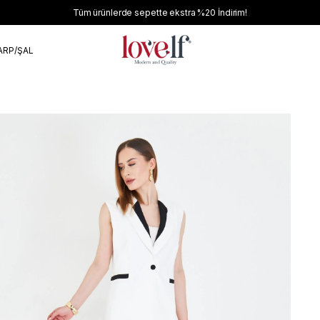
Tüm ürünlerde sepette ekstra
%20
İndirim!
ARP/ŞAL