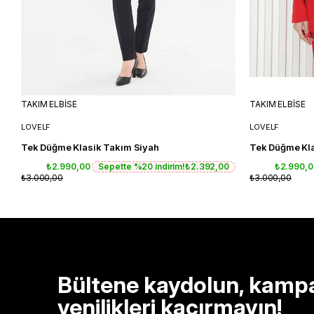
TAKIM ELBİSE
TAKIM ELBİSE
LOVELF
LOVELF
Tek Düğme Klasik Takım Siyah
Tek Düğme Kla
₺2.990,00
Sepette %20 indirim!
₺2.392,00
₺2.990,
₺3.000,00
₺3.000,00
Bültene kaydolun, kamp
yenilikleri kaçırmayın!