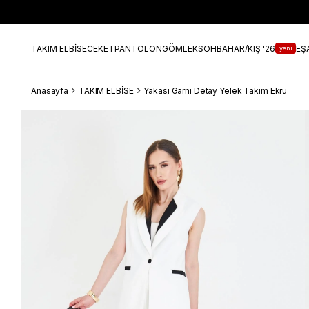
TAKIM ELBİSE
CEKET
PANTOLON
GÖMLEK
SOHBAHAR/KIŞ '26
EŞ
yeni
Anasayfa
TAKIM ELBİSE
Yakası Garni Detay Yelek Takım Ekru