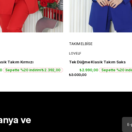
TAKIM ELBİSE
LOVELF
sik Takım Kırmızı
Tek Düğme Klasik Takım Saks
00
Sepette %20 indirim!
₺2.392,00
₺2.990,00
Sepette %20 indi
₺3.000,00
anya ve