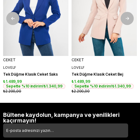
CEKET
CEKET
LOVELF
LOVELF
Tek Düğme Klasik Ceket Saks
Tek Düğme Klasik Ceket Bej
₺1.489,99
₺1.489,99
Sepette %10 indirim!
₺1.340,99
Sepette %10 indirim!
₺1.340,99
₺2.200,00
₺2.200,00
Bültene kaydolun, kampanya ve yenilikleri
kaçırmayın!