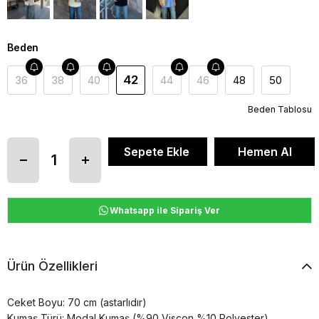
Beden
42
36
38
40
44
46
48
50
Beden Tablosu
Whatsapp ile Sipariş Ver
Ürün Özellikleri
Ceket Boyu: 70 cm (astarlıdır)
Kumaş Türü: Modal Kumaş (%90 Viscon %10 Polyester)