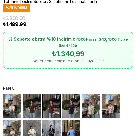
Tahmini Teslim Süresi
:
3 Tahmini Teslimat Tarihi
%
35
İNDIRIM
₺2.300,00
₺1.489,99
🛒 Sepette ekstra %10 indirim
0-1500₺ arası %10, 1500 TL ve
üzeri %20
₺1.340,99
Sepete eklendiğinde otomatik uygulanır
RENK
Tükendi