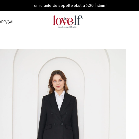
Tüm ürünlerde sepette ekstra
%20
İndirim!
ARP/ŞAL