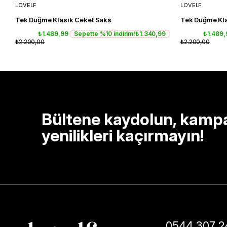
LOVELF
LOVELF
Tek Düğme Klasik Ceket Saks
Tek Düğme Kla
₺1.489,99
Sepette %10 indirim!
₺1.340,99
₺1.489
₺2.200,00
₺2.200,00
Bültene kaydolun, kamp
yenilikleri kaçırmayın!
0544 307 2