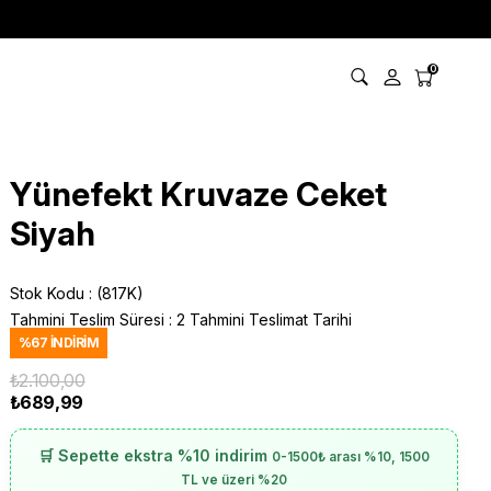
0
Yünefekt Kruvaze Ceket
Siyah
Stok Kodu
(817K)
Tahmini Teslim Süresi
:
2 Tahmini Teslimat Tarihi
%
67
İNDIRIM
₺2.100,00
₺689,99
🛒 Sepette ekstra %10 indirim
0-1500₺ arası %10, 1500
TL ve üzeri %20