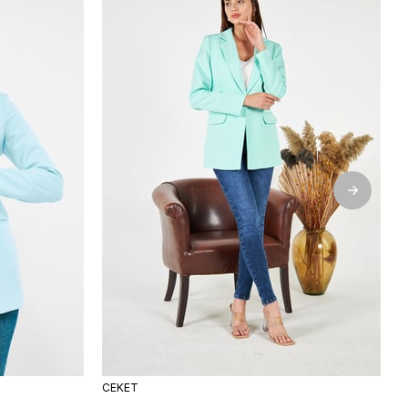
ÜRÜN
CEKET
C