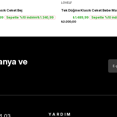
LOVELF
sik Ceket Bej
Tek Düğme Klasik Ceket Bebe Ma
,99
Sepette %10 indirim!
₺1.340,99
₺1.489,99
Sepette %10 indi
₺2.200,00
anya ve
YARDIM
4 03