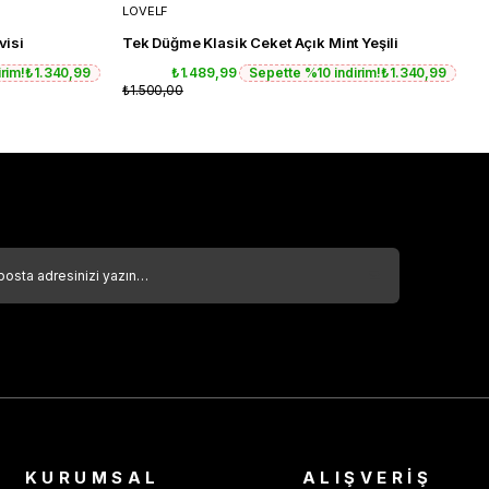
LOVELF
L
visi
Tek Düğme Klasik Ceket Açık Mint Yeşili
T
rim!
₺1.340,99
₺1.489,99
Sepette %10 indirim!
₺1.340,99
₺1.500,00
₺
KURUMSAL
ALIŞVERİŞ