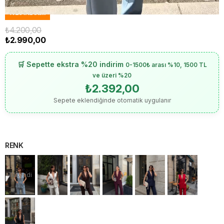
Tahmini Teslim Süresi
:
3 Tahmini Teslimat Tarihi
%
29
İNDIRIM
₺4.200,00
₺2.990,00
🛒 Sepette ekstra %20 indirim
0-1500₺ arası %10, 1500 TL
ve üzeri %20
₺2.392,00
Sepete eklendiğinde otomatik uygulanır
RENK
Tükendi