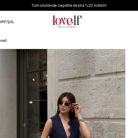
Tüm ürünlerde sepette ekstra
%20
İndirim!
ARP/ŞAL
vert