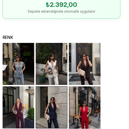
₺2.392,00
Sepete eklendiğinde otomatik uygulanır
RENK
Tükendi