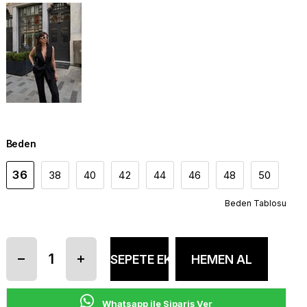
Beden
36
38
40
42
44
46
48
50
Beden Tablosu
Whatsapp ile Sipariş Ver