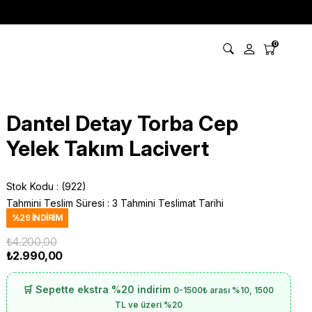
0
Dantel Detay Torba Cep
Yelek Takım Lacivert
Stok Kodu
(922)
Tahmini Teslim Süresi
:
3 Tahmini Teslimat Tarihi
%
29
İNDIRIM
₺4.200,00
₺2.990,00
🛒 Sepette ekstra %20 indirim
0-1500₺ arası %10, 1500
TL ve üzeri %20