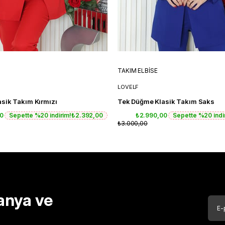
TAKIM ELBİSE
LOVELF
sik Takım Kırmızı
Tek Düğme Klasik Takım Saks
00
Sepette %20 indirim!
₺2.392,00
₺2.990,00
Sepette %20 indi
₺3.000,00
anya ve