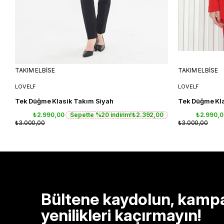
TAKIM ELBİSE
TAKIM ELBİSE
LOVELF
LOVELF
Tek Düğme Klasik Takım Siyah
Tek Düğme Kla
₺2.990,00
Sepette %20 indirim!
₺2.392,00
₺2.990,
₺3.000,00
₺3.000,00
Bültene kaydolun, kamp
yenilikleri kaçırmayın!