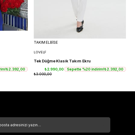
TAKIM ELBİSE
T
LOVELF
L
Tek Düğme Klasik Takım Ekru
T
rim!
₺2.392,00
₺2.990,00
Sepette %20 indirim!
₺2.392,00
₺3.000,00
₺