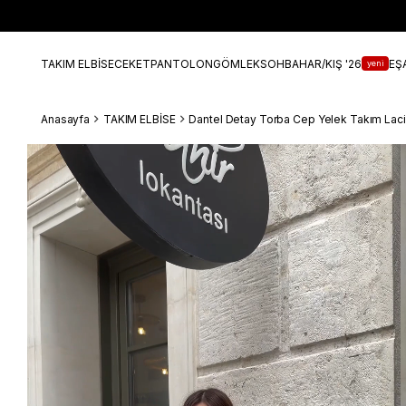
TAKIM ELBİSE
CEKET
PANTOLON
GÖMLEK
SOHBAHAR/KIŞ '26
EŞ
yeni
Anasayfa
TAKIM ELBİSE
Dantel Detay Torba Cep Yelek Takım Laci