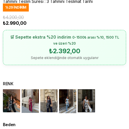
Tahmini Teslim Süresi
:
3 Tahmini Teslimat Tarihi
%
29
İNDIRIM
₺4.200,00
₺2.990,00
🛒 Sepette ekstra %20 indirim
0-1500₺ arası %10, 1500 TL
ve üzeri %20
₺2.392,00
Sepete eklendiğinde otomatik uygulanır
RENK
Beden