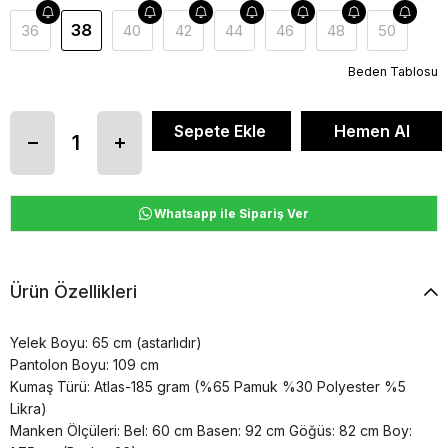
38
36
40
42
44
46
48
50
Beden Tablosu
Whatsapp ile Sipariş Ver
Ürün Özellikleri
Yelek Boyu: 65 cm (astarlıdır)
Pantolon Boyu: 109 cm
Kumaş Türü: Atlas-185 gram (%65 Pamuk %30 Polyester %5
Likra)
Manken Ölçüleri: Bel: 60 cm Basen: 92 cm Göğüs: 82 cm Boy: